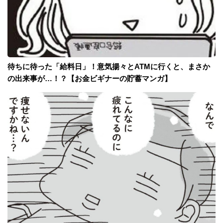
待ちに待った「給料日」！意気揚々とATMに行くと、まさか
の出来事が…！？【お金ビギナーの貯蓄マンガ】