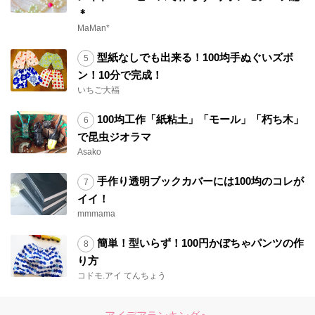
＊
MaMan*
型紙なしでも出来る！100均手ぬぐいズボ
ン！10分で完成！
いちご大福
100均工作「紙粘土」「モール」「朽ち木」
で昆虫ジオラマ
Asako
手作り透明ブックカバーには100均のコレが
イイ！
mmmama
簡単！型いらず！100円かぼちゃパンツの作
り方
コドモ.アイ てんちょう