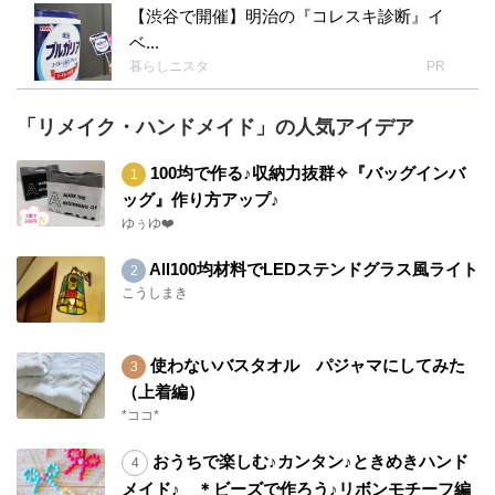
【渋谷で開催】明治の『コレスキ診断』イ
ベ...
暮らしニスタ
PR
「リメイク・ハンドメイド」の人気アイデア
100均で作る♪収納力抜群✧『バッグインバ
ッグ』作り方アップ♪
ゆぅゆ❤️
All100均材料でLEDステンドグラス風ライト
こうしまき
使わないバスタオル パジャマにしてみた
（上着編）
*ココ*
おうちで楽しむ♪カンタン♪ときめきハンド
メイド♪ ＊ビーズで作ろう♪リボンモチーフ編