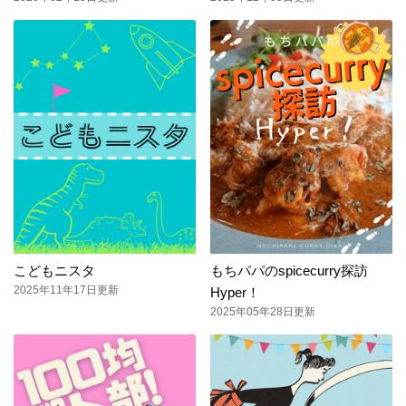
こどもニスタ
もちパパのspicecurry探訪
2025年11年17日更新
Hyper！
2025年05年28日更新