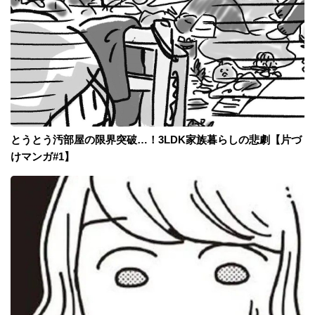
とうとう汚部屋の限界突破…！3LDK家族暮らしの悲劇【片づ
けマンガ#1】