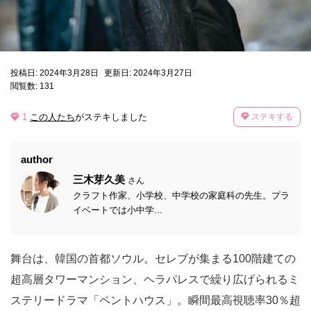
投稿日: 2024年3月28日
更新日: 2024年3月27日
閲覧数: 131
1
この人たち
がステキしました
ステキする
author
三木芽久美
さん
クラフト作家、小学校、中学校の家庭科の先生。プラ
イベートでは小中学...
舞台は、韓国の首都ソウル。セレブが集まる100階建ての
超高層タワーマンション、ヘラパレスで繰り広げられるミ
ステリードラマ「ペントハウス」。瞬間最高視聴率30％超