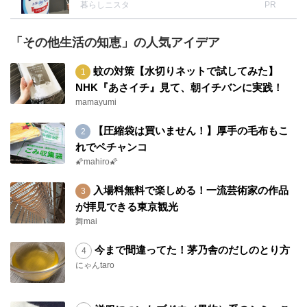
暮らしニスタ
PR
「その他生活の知恵」の人気アイデア
蚊の対策【水切りネットで試してみた】
NHK『あさイチ』見て、朝イチバンに実践！
mamayumi
【圧縮袋は買いません！】厚手の毛布もこ
れでペチャンコ
🌠mahiro🌠
入場料無料で楽しめる！一流芸術家の作品
が拝見できる東京観光
舞mai
今まで間違ってた！茅乃舎のだしのとり方
にゃんtaro