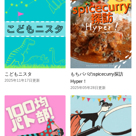
こどもニスタ
もちパパのspicecurry探訪
2025年11年17日更新
Hyper！
2025年05年28日更新