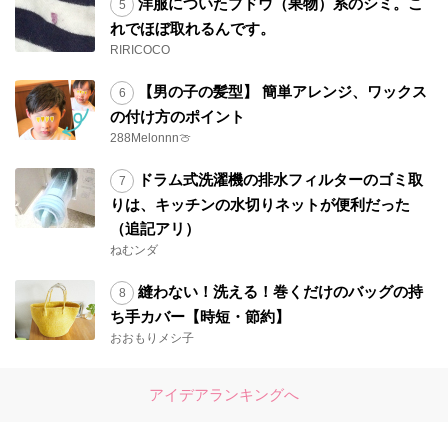
洋服についたブドウ（果物）系のシミ。こ
れでほぼ取れるんです。
RIRICOCO
【男の子の髪型】 簡単アレンジ、ワックス
の付け方のポイント
288Melonnn🍈
ドラム式洗濯機の排水フィルターのゴミ取
りは、キッチンの水切りネットが便利だった
（追記アリ）
ねむンダ
縫わない！洗える！巻くだけのバッグの持
ち手カバー【時短・節約】
おおもりメシ子
アイデアランキングへ