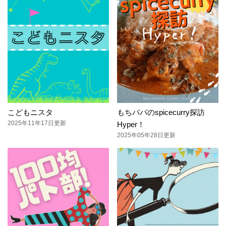
こどもニスタ
もちパパのspicecurry探訪
2025年11年17日更新
Hyper！
2025年05年28日更新