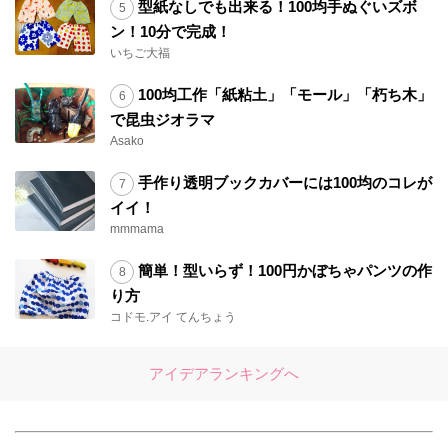
型紙なしでも出来る！100均手ぬぐいズボ
ン！10分で完成！
いちご大福
100均工作「紙粘土」「モール」「朽ち木」
で昆虫ジオラマ
Asako
手作り透明ブックカバーには100均のコレが
イイ！
mmmama
簡単！型いらず！100円かぼちゃパンツの作
り方
コドモ.アイ てんちょう
アイデアランキングへ