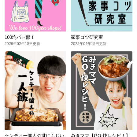
100均パト部！
家事コツ研究室
2026年02年10日更新
2025年04年15日更新
ケンティー健人の世にもおい
みきママ【GO-快レシピ！】