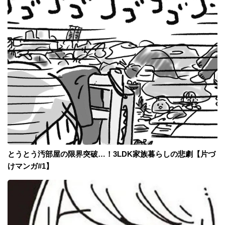
とうとう汚部屋の限界突破…！3LDK家族暮らしの悲劇【片づ
けマンガ#1】