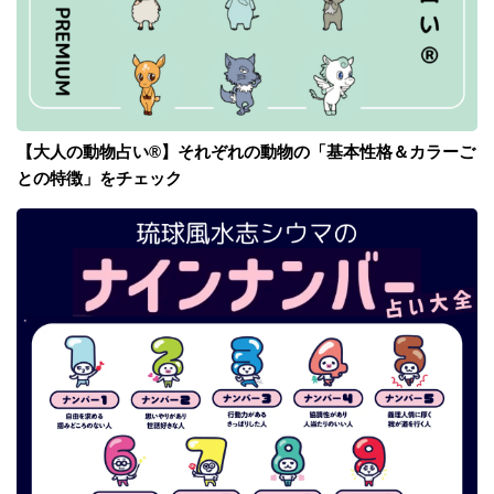
【大人の動物占い®】それぞれの動物の「基本性格＆カラーご
との特徴」をチェック