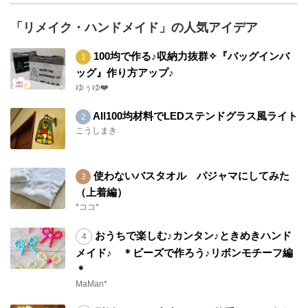
「リメイク・ハンドメイド」の人気アイデア
100均で作る♪収納力抜群✧『バッグインバ
ッグ』作り方アップ♪
ゆぅゆ❤️
All100均材料でLEDステンドグラス風ライト
こうしまき
使わないバスタオル パジャマにしてみた
（上着編）
*ココ*
おうちで楽しむ♪カンタン♪ときめきハンド
メイド♪ ＊ビーズで作ろう♪リボンモチーフ編
＊
MaMan*