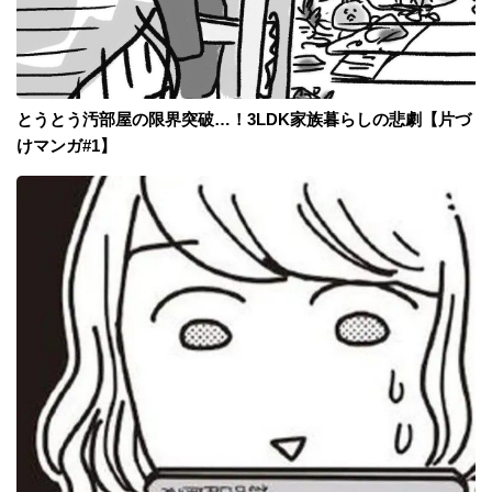
とうとう汚部屋の限界突破…！3LDK家族暮らしの悲劇【片づ
けマンガ#1】