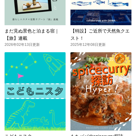
まだ見ぬ景色と泊まる宿｜
【特設】ご近所で天然魚クエ
【旅】連載
スト！
2026年02年13日更新
2025年12年08日更新