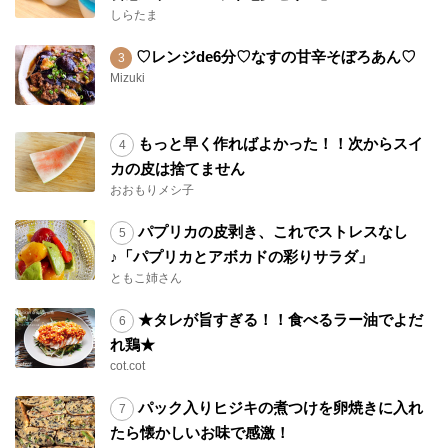
しらたま
♡レンジde6分♡なすの甘辛そぼろあん♡
Mizuki
もっと早く作ればよかった！！次からスイ
カの皮は捨てません
おおもりメシ子
パプリカの皮剥き、これでストレスなし
♪「パプリカとアボカドの彩りサラダ」
ともこ姉さん
★タレが旨すぎる！！食べるラー油でよだ
れ鶏★
cot.cot
パック入りヒジキの煮つけを卵焼きに入れ
たら懐かしいお味で感激！