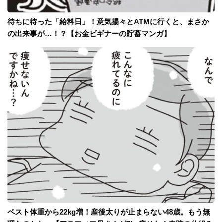
待ちに待った「給料日」！意気揚々とATMに行くと、まさか
の出来事が…！？【お金ビギナーの貯蓄マンガ】
ベスト体重から22kg増！産後太りが止まらない48歳。もう無