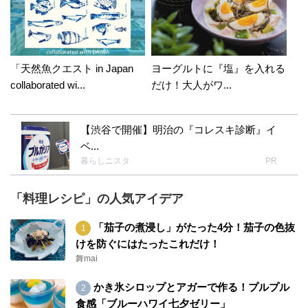
「天然魚クエスト in Japan
ヨーグルトに『塩』を入れる
collaborated wi...
だけ！大人がワ...
【渋谷で開催】明治の『コレスキ診断』イ
ベ...
暮らしニスタ
PR
「料理レシピ」の人気アイデア
「茄子の煮浸し」がたった4分！茄子の色抜
けを防ぐにはたったこれだけ！
舞mai
かき氷シロップとアガーで作る！プルプル
食感「ブルーハワイ七夕ゼリー」