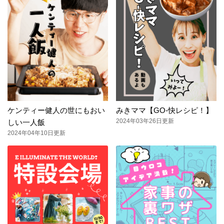
ケンティー健人の世にもおい
みきママ【GO-快レシピ！】
2024年03年26日更新
しい一人飯
2024年04年10日更新