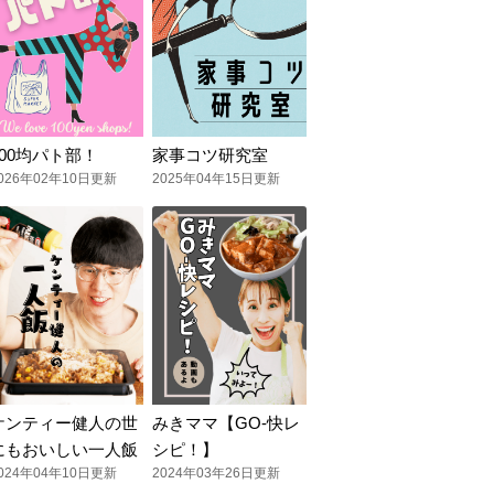
100均パト部！
家事コツ研究室
026年02年10日更新
2025年04年15日更新
ケンティー健人の世
みきママ【GO-快レ
にもおいしい一人飯
シピ！】
024年04年10日更新
2024年03年26日更新