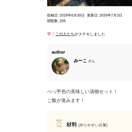
投稿日: 2026年6月30日
更新日: 2026年7月3日
閲覧数: 206
2
この人たち
がステキしました
author
みーこ
さん
べっ甲色の美味しい漬物セット！
ご飯が進みます！
材料
(作りやすい分量)