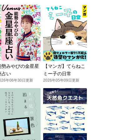
能勢みやびの金星星
【マンガ】てらねこ
座占い
ミー子の日常
026年06年30日更新
2026年05年09日更新