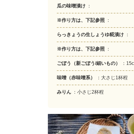
瓜の味噌漬け
：
※作り方は、下記参照
：
らっきょうの生しょうゆ糀漬け
：
※作り方は、下記参照
：
ごぼう（新ごぼう/細いもの）
：15
味噌（赤味噌系）
：大さじ1杯程
みりん
：小さじ2杯程