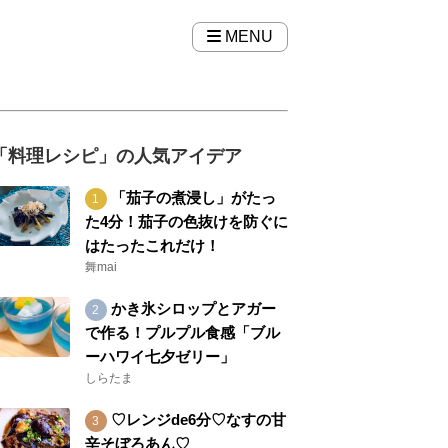
MENU
「料理レシピ」の人気アイデア
「茄子の煮浸し」がたっ
た4分！茄子の色抜けを防ぐに
はたったこれだけ！
舞mai
かき氷シロップとアガー
で作る！プルプル食感「ブル
ーハワイ七夕ゼリー」
しらたま
♡レンジde6分♡なすの甘
辛そぼろあん♡