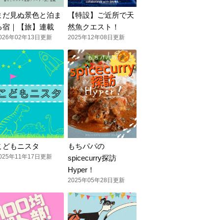
まだ見ぬ景色と泊ま
【特設】ご近所で天
る宿｜【旅】連載
然魚クエスト！
026年02年13日更新
2025年12年08日更新
こどもニスタ
もちパパの
025年11年17日更新
spicecurry探訪
Hyper！
2025年05年28日更新