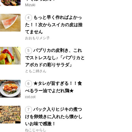
Mizuki
もっと早く作ればよかっ
た！！次からスイカの皮は捨
てません
おおもりメシ子
パプリカの皮剥き、これ
でストレスなし♪「パプリカと
アボカドの彩りサラダ」
ともこ姉さん
★タレが旨すぎる！！食
べるラー油でよだれ鶏★
cot.cot
パック入りヒジキの煮つ
けを卵焼きに入れたら懐かし
いお味で感激！
ねこじゃらし