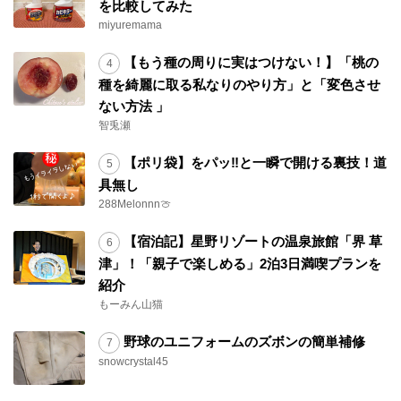
を比較してみた
miyuremama
【もう種の周りに実はつけない！】「桃の
種を綺麗に取る私なりのやり方」と「変色させ
ない方法 」
智兎瀬
【ポリ袋】をパッ‼と一瞬で開ける裏技！道
具無し
288Melonnn🍈
【宿泊記】星野リゾートの温泉旅館「界 草
津」！「親子で楽しめる」2泊3日満喫プランを
紹介
もーみん山猫
野球のユニフォームのズボンの簡単補修
snowcrystal45