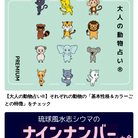
【大人の動物占い®】それぞれの動物の「基本性格＆カラーご
との特徴」をチェック