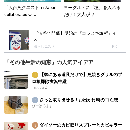
「天然魚クエスト in Japan
ヨーグルトに『塩』を入れる
collaborated wi...
だけ！大人がワ...
【渋谷で開催】明治の『コレスキ診断』イ
ベ...
暮らしニスタ
PR
「その他生活の知恵」の人気アイデア
【家にある道具だけで】魚焼きグリルのプ
ロ級掃除実況中継
imoちゃん
さっと取り出せる！お出かけ時のゴミ袋
ぴーはるまま
ダイソーのカビ取りスプレーとカビキラー