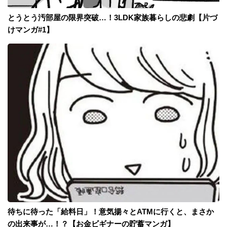
とうとう汚部屋の限界突破…！3LDK家族暮らしの悲劇【片づ
けマンガ#1】
待ちに待った「給料日」！意気揚々とATMに行くと、まさか
の出来事が…！？【お金ビギナーの貯蓄マンガ】