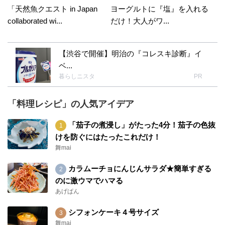
「天然魚クエスト in Japan
ヨーグルトに『塩』を入れる
collaborated wi...
だけ！大人がワ...
【渋谷で開催】明治の『コレスキ診断』イ
ベ...
暮らしニスタ
PR
「料理レシピ」の人気アイデア
「茄子の煮浸し」がたった4分！茄子の色抜
けを防ぐにはたったこれだけ！
舞mai
カラムーチョにんじんサラダ★簡単すぎる
のに激ウマでハマる
あげぱん
シフォンケーキ４号サイズ
舞mai