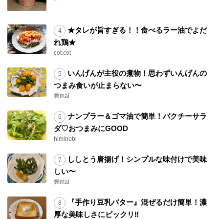
★タレが旨すぎる！！食べるラー油でよだ
れ鶏★
cot.cot
いんげんが主役の煮物！思わずいんげんの
つまみ食いが止まらない〜
舞mai
ナンプラー＆ゴマ油で簡単！パクチーサラ
ダ♡おつまみにGOOD
himinobi
ししとう唐揚げ！シンプルな味付けで美味
しい〜
舞mai
『手作り豆乳バター』混ぜるだけ簡単！濃
厚な美味しさにビックリ‼︎