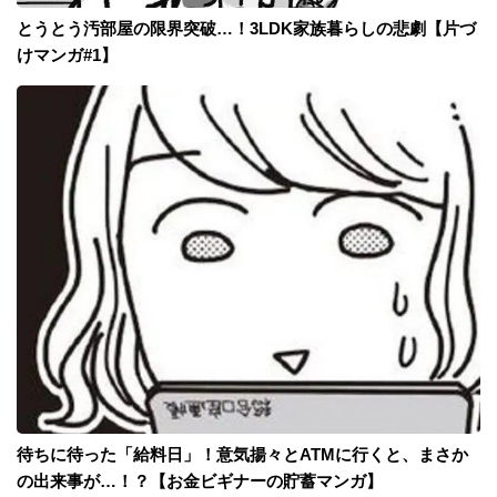
とうとう汚部屋の限界突破…！3LDK家族暮らしの悲劇【片づ
けマンガ#1】
待ちに待った「給料日」！意気揚々とATMに行くと、まさか
の出来事が…！？【お金ビギナーの貯蓄マンガ】