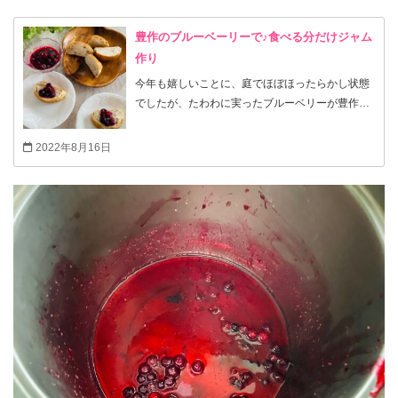
豊作のブルーベーリーで♪食べる分だけジャム
作り
今年も嬉しいことに、庭でほぼほったらかし状態
でしたが、たわわに実ったブルーベリーが豊作で
す。 毎朝、100個収穫して冷蔵庫に入れていた
ら、 いつの間にか1.5kgほどになりました。 そこ
2022年8月16日
で500gずつ3つに分け、ジッブロックに2袋を冷凍
保存。 残りの500gで手作りジャムを作りまし
た。 手作りジャムは美味しいですね。