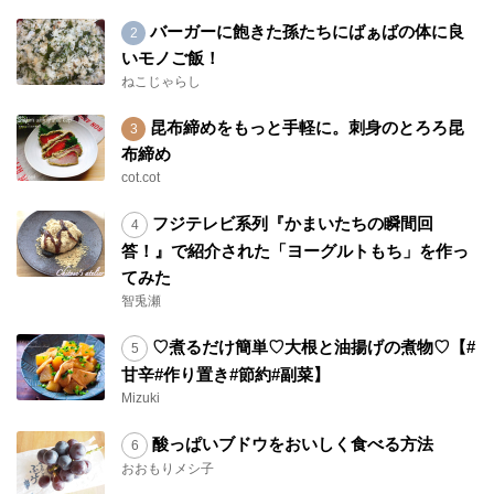
バーガーに飽きた孫たちにばぁばの体に良
いモノご飯！
ねこじゃらし
昆布締めをもっと手軽に。刺身のとろろ昆
布締め
cot.cot
フジテレビ系列『かまいたちの瞬間回
答！』で紹介された「ヨーグルトもち」を作っ
てみた
智兎瀬
♡煮るだけ簡単♡大根と油揚げの煮物♡【#
甘辛#作り置き#節約#副菜】
Mizuki
酸っぱいブドウをおいしく食べる方法
おおもりメシ子