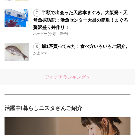
半額で出会った天然本まぐろ。大阪発・天
然魚探訪記：活魚センター大昌の簡単！まぐろ
贅沢盛り丼作り！
ハッピー(小寺 洋子)
鯛1匹買ってみた！食べ方いろいろご紹介。
かよママ
アイデアランキングへ
活躍中!暮らしニスタさんご紹介