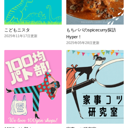
こどもニスタ
もちパパのspicecurry探訪
2025年11年17日更新
Hyper！
2025年05年28日更新