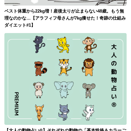
ベスト体重から22kg増！産後太りが止まらない48歳。もう無
理なのかな…【アラフィフ母さんが7kg痩せた！奇跡の仕組み
ダイエット#1】
【大人の動物占い®】それぞれの動物の「基本性格＆カラーご