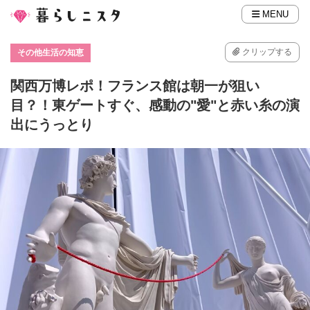
MENU
クリップする
その他生活の知恵
関西万博レポ！フランス館は朝一が狙い
目？！東ゲートすぐ、感動の"愛"と赤い糸の演
出にうっとり