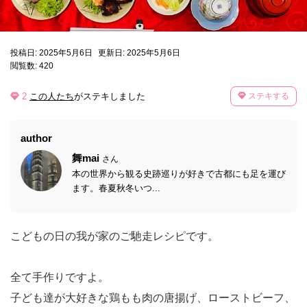
投稿日: 2025年5月6日
更新日: 2025年5月6日
閲覧数: 420
2
この人たち
がステキしました
ステキする
author
舞mai
さん
本の世界から観る史跡巡りが好きで古都にも足を運び
ます。春夏秋冬いつ...
こどもの日の我が家のご馳走レシピです。
全て手作りですよ。
子ども達が大好きな鶏もも肉の唐揚げ、ローストビーフ、