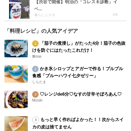
【渋谷で開催】明治の『コレスキ診断』イ
ベ...
暮らしニスタ
PR
「料理レシピ」の人気アイデア
「茄子の煮浸し」がたった4分！茄子の色抜
けを防ぐにはたったこれだけ！
舞mai
かき氷シロップとアガーで作る！プルプル
食感「ブルーハワイ七夕ゼリー」
しらたま
♡レンジde6分♡なすの甘辛そぼろあん♡
Mizuki
もっと早く作ればよかった！！次からスイ
カの皮は捨てません