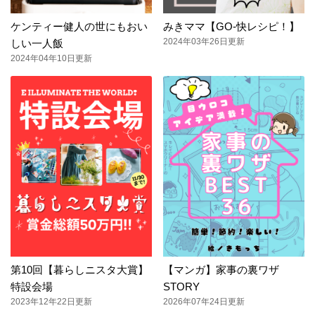
ケンティー健人の世にもおい
みきママ【GO-快レシピ！】
2024年03年26日更新
しい一人飯
2024年04年10日更新
第10回【暮らしニスタ大賞】
【マンガ】家事の裏ワザ
特設会場
STORY
2023年12年22日更新
2026年07年24日更新