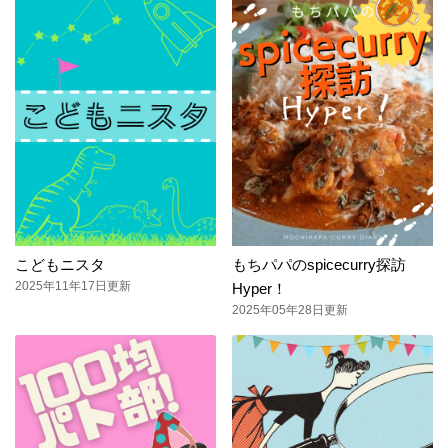
こどもニスタ
もちパパのspicecurry探訪
2025年11年17日更新
Hyper！
2025年05年28日更新