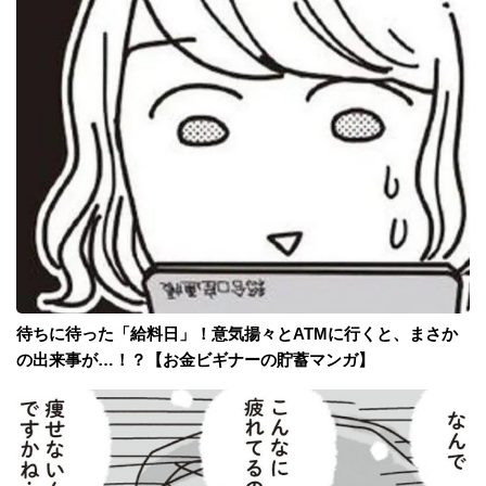
待ちに待った「給料日」！意気揚々とATMに行くと、まさか
の出来事が…！？【お金ビギナーの貯蓄マンガ】