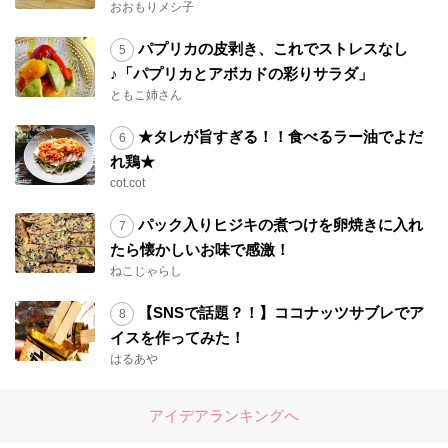
おおもりメシ子
パプリカの皮剥き、これでストレスなし
♪「パプリカとアボカドの彩りサラダ」
ともこ姉さん
★タレが旨すぎる！！食べるラー油でよだ
れ鶏★
cot.cot
パック入りヒジキの煮つけを卵焼きに入れ
たら懐かしいお味で感激！
ねこじゃらし
【SNSで話題？！】ココナッツサブレでア
イスを作ってみた！
はるあや
アイデアランキングへ