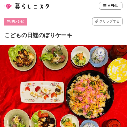
MENU
クリップする
料理レシピ
こどもの日鯉のぼりケーキ