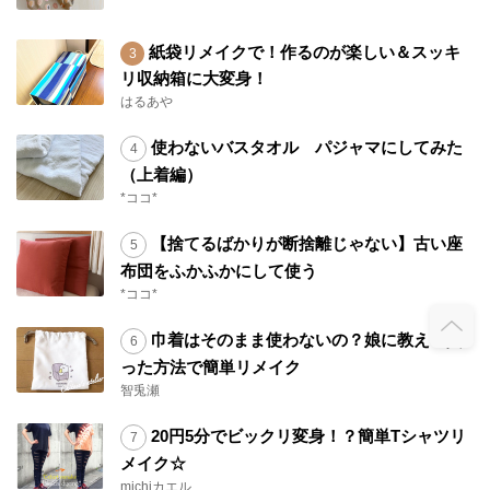
紙袋リメイクで！作るのが楽しい＆スッキ
リ収納箱に大変身！
はるあや
使わないバスタオル パジャマにしてみた
（上着編）
*ココ*
【捨てるばかりが断捨離じゃない】古い座
布団をふかふかにして使う
*ココ*
巾着はそのまま使わないの？娘に教えて貰
った方法で簡単リメイク
智兎瀬
20円5分でビックリ変身！？簡単Tシャツリ
メイク☆
michiカエル