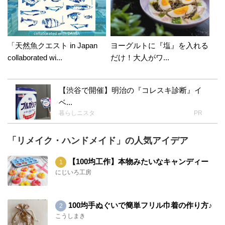
「天然魚クエスト in Japan
ヨーグルトに『塩』を入れる
collaborated wi...
だけ！大人がワ...
【渋谷で開催】明治の『コレスキ診断』イ
ベ...
暮らしニスタ
PR
「リメイク・ハンドメイド」の人気アイデア
【100均工作】本物みたいなキャンディー
にじいろ工房
100均手ぬぐいで簡単フリル巾着の作り方♪
こうしまき