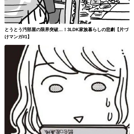
とうとう汚部屋の限界突破…！3LDK家族暮らしの悲劇【片づ
けマンガ#1】