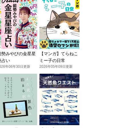
能勢みやびの金星星
【マンガ】てらねこ
座占い
ミー子の日常
026年06年30日更新
2026年05年09日更新