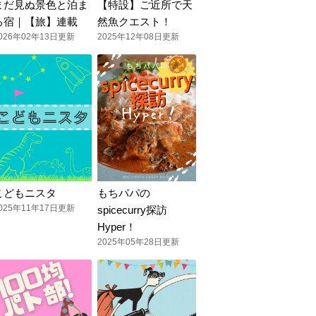
まだ見ぬ景色と泊ま
【特設】ご近所で天
る宿｜【旅】連載
然魚クエスト！
026年02年13日更新
2025年12年08日更新
こどもニスタ
もちパパの
025年11年17日更新
spicecurry探訪
Hyper！
2025年05年28日更新