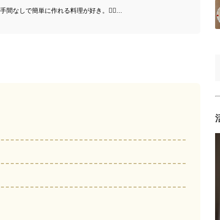
️手間なしで簡単に作れる料理が好き。🧙‍♀...