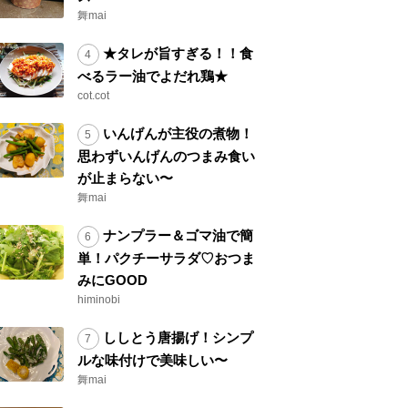
舞mai
★タレが旨すぎる！！食
べるラー油でよだれ鶏★
cot.cot
いんげんが主役の煮物！
思わずいんげんのつまみ食い
が止まらない〜
舞mai
ナンプラー＆ゴマ油で簡
単！パクチーサラダ♡おつま
みにGOOD
himinobi
ししとう唐揚げ！シンプ
ルな味付けで美味しい〜
舞mai