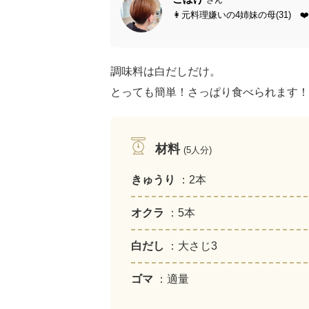
👩元料理嫌いの4姉妹の母(31) ❤
調味料は白だしだけ。
とっても簡単！さっぱり食べられます！
材料
(5人分)
きゅうり
：2本
オクラ
：5本
白だし
：大さじ3
ゴマ
：適量