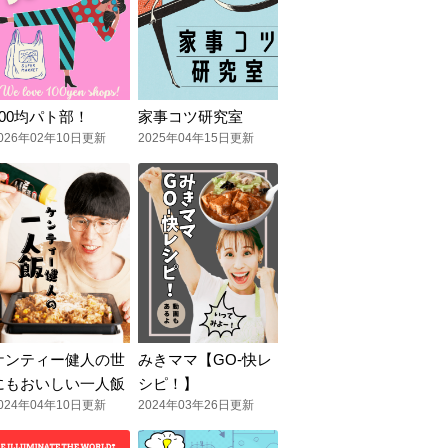
100均パト部！
家事コツ研究室
026年02年10日更新
2025年04年15日更新
ケンティー健人の世
みきママ【GO-快レ
にもおいしい一人飯
シピ！】
024年04年10日更新
2024年03年26日更新