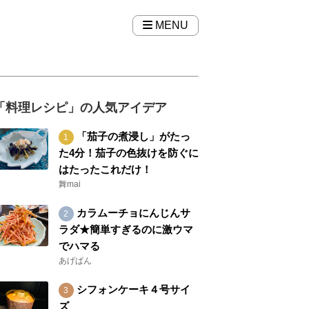
MENU
「料理レシピ」の人気アイデア
「茄子の煮浸し」がたっ
た4分！茄子の色抜けを防ぐに
はたったこれだけ！
舞mai
カラムーチョにんじんサ
ラダ★簡単すぎるのに激ウマ
でハマる
あげぱん
シフォンケーキ４号サイ
ズ