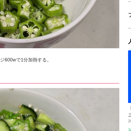
600wで1分加熱する。
2