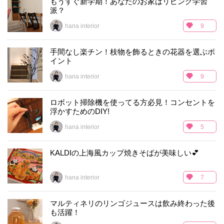
もうすぐ新学期！あなたのお家はリビング学習
派？
hana interior
9
手間なし楽チン！枝物を飾るときの花器を選ぶポ
イント
hana interior
9
ロボット掃除機を使ってる方必見！コンセントを
浮かすためのDIY!
hana interior
5
KALDIの上海風カップ焼きそばが美味しい💕
hana interior
7
マルティネリのリンゴジュースは飲み終わった後
も活躍！