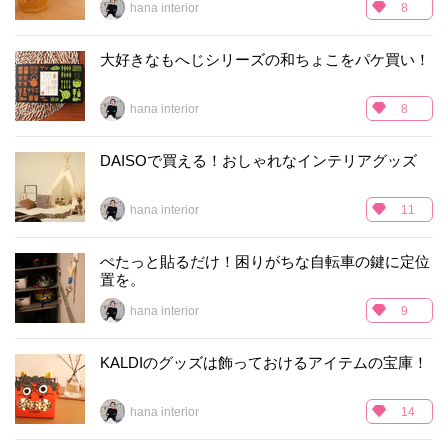
hana interior
8
大好きなもへじシリーズの和ちょこをパケ買い！
hana interior
8
DAISOで買える！おしゃれなインテリアグッズ
hana interior
11
ぺたっと貼るだけ！困りがちな自転車の鍵に定位
置を。
hana interior
9
KALDIのグッズは飾っておけるアイテムの宝庫！
hana interior
14