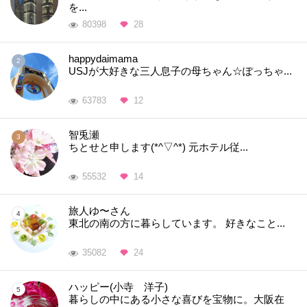
を...
80398
28
happydaimama
USJが大好きな三人息子の母ちゃん☆ぽっちゃ...
63783
12
智兎瀬
ちとせと申します(*^▽^*) 元ホテル従...
55532
14
旅人ゆ〜さん
東北の南の方に暮らしています。 好きなこと...
35082
24
ハッピー(小寺 洋子)
暮らしの中にある小さな喜びを宝物に。大阪在