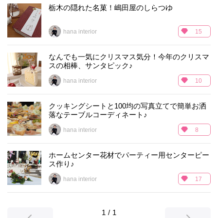
栃木の隠れた名菓！嶋田屋のしらつゆ
hana interior
15
なんでも一気にクリスマス気分！今年のクリスマ
スの相棒、サンタピック♪
hana interior
10
クッキングシートと100均の写真立てで簡単お洒
落なテーブルコーディネート♪
hana interior
8
ホームセンター花材でパーティー用センターピー
ス作り♪
hana interior
17
1
/
1