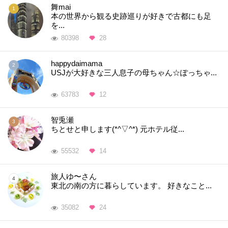
舞mai
本の世界から観る史跡巡りが好きで古都にも足
を...
80398
28
happydaimama
USJが大好きな三人息子の母ちゃん☆ぽっちゃ...
63783
12
智兎瀬
ちとせと申します(*^▽^*) 元ホテル従...
55532
14
旅人ゆ〜さん
東北の南の方に暮らしています。 好きなこと...
35082
24