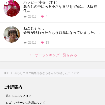
ハッピー(小寺 洋子)
暮らしの中にある小さな喜びを宝物に。大阪在
住...
25913
4
ねこじゃらし
介護が終わったらもう72歳になっていました。...
22915
13
ユーザーランキング一覧をみる
TOP
暮らしニスタ編集部きむらさんが投稿したアイデア
ご利用案内
暮らしニスタとは？
ロゴ・バナーのご利用について