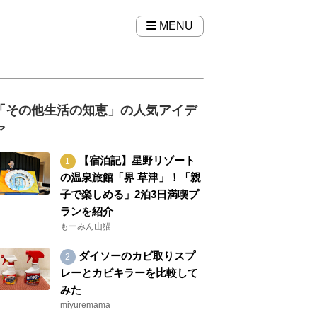
MENU
「その他生活の知恵」の人気アイデ
ア
【宿泊記】星野リゾート
の温泉旅館「界 草津」！「親
子で楽しめる」2泊3日満喫プ
ランを紹介
もーみん山猫
ダイソーのカビ取りスプ
レーとカビキラーを比較して
みた
miyuremama