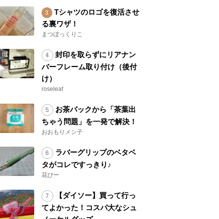
Tシャツのロゴを復活させ
る裏ワザ！
まつぼっくりこ
封印を取らずにリアナン
バーフレーム取り付け（後付
け）
roseleaf
お茶パックから「茶葉出
ちゃう問題」を一発で解決！
おおもりメシ子
ラバーグリップのベタベ
タがコレですっきり♪
花ぴー
【ダイソー】買って行っ
てよかった！コスパ大なシュ