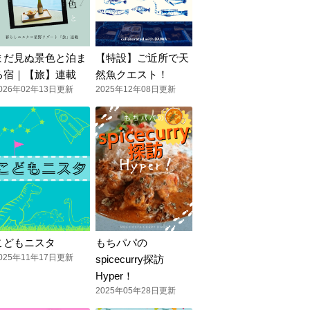
まだ見ぬ景色と泊ま
【特設】ご近所で天
る宿｜【旅】連載
然魚クエスト！
026年02年13日更新
2025年12年08日更新
こどもニスタ
もちパパの
025年11年17日更新
spicecurry探訪
Hyper！
2025年05年28日更新