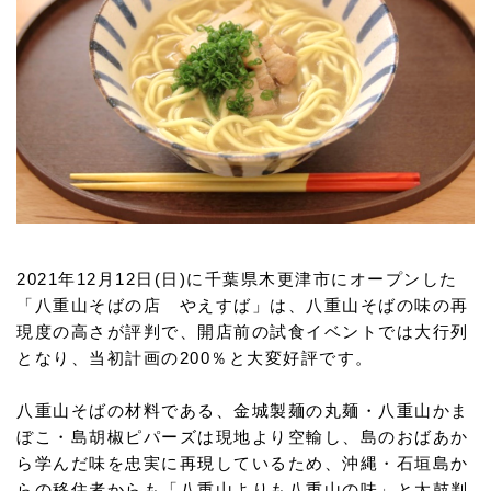
2021年12月12日(日)に千葉県木更津市にオープンした
「八重山そばの店 やえすば」は、八重山そばの味の再
現度の高さが評判で、開店前の試食イベントでは大行列
となり、当初計画の200％と大変好評です。
八重山そばの材料である、金城製麺の丸麺・八重山かま
ぼこ・島胡椒ピパーズは現地より空輸し、島のおばあか
ら学んだ味を忠実に再現しているため、沖縄・石垣島か
らの移住者からも「八重山よりも八重山の味」と太鼓判