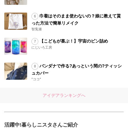
巾着はそのまま使わないの？娘に教えて貰
った方法で簡単リメイク
智兎瀬
【こどもが喜ぶ！】宇宙のビン詰め
にじいろ工房
バンダナで作る?あっという間の?ティッシ
ュカバー
*ココ*
アイデアランキングへ
活躍中!暮らしニスタさんご紹介