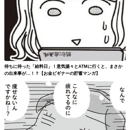
待ちに待った「給料日」！意気揚々とATMに行くと、まさか
の出来事が…！？【お金ビギナーの貯蓄マンガ】