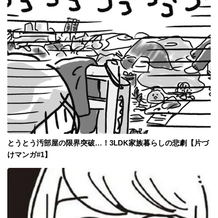
とうとう汚部屋の限界突破…！3LDK家族暮らしの悲劇【片づ
けマンガ#1】