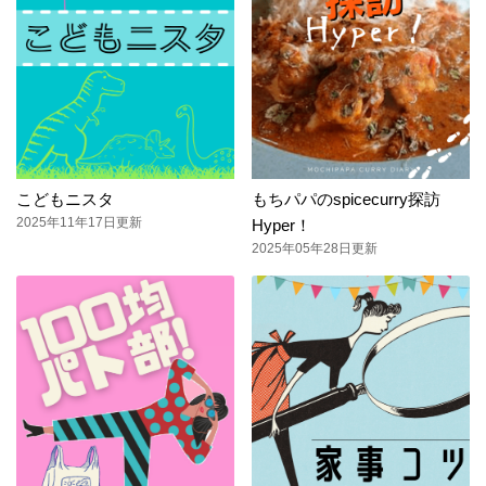
こどもニスタ
もちパパのspicecurry探訪
2025年11年17日更新
Hyper！
2025年05年28日更新