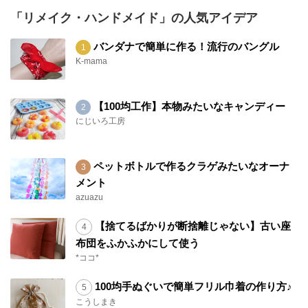
「リメイク・ハンドメイド」の人気アイデア
バンダナで簡単に作る！流行のバングル
K-mama
【100均工作】本物みたいなキャンディー
にじいろ工房
ペットボトルで作るクラゲみたいなオーナ
メント
azuazu
【捨てるばかりが断捨離じゃない】古い座
布団をふかふかにして使う
*ココ*
100均手ぬぐいで簡単フリル巾着の作り方♪
こうしまき