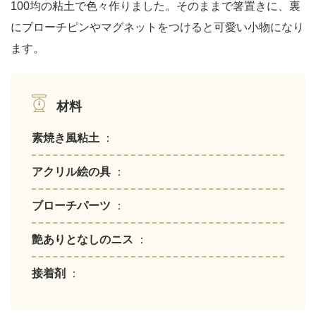
100均の粘土で色々作りました。そのままで箸置きに、裏
にブローチピンやマグネットをつけると可愛い小物になり
ます。
材料
素焼き風粘土
：
アクリル絵の具
：
ブローチパーツ
：
艶ありとなしのニス
：
接着剤
：