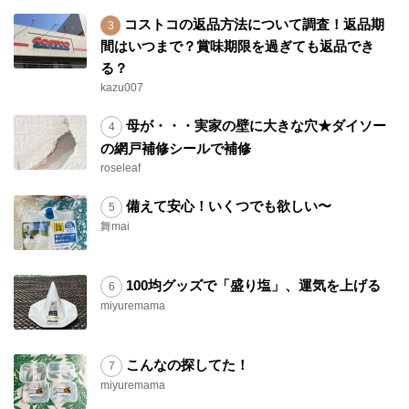
コストコの返品方法について調査！返品期
間はいつまで？賞味期限を過ぎても返品でき
る？
kazu007
母が・・・実家の壁に大きな穴★ダイソー
の網戸補修シールで補修
roseleaf
備えて安心！いくつでも欲しい〜
舞mai
100均グッズで「盛り塩」、運気を上げる
miyuremama
こんなの探してた！
miyuremama