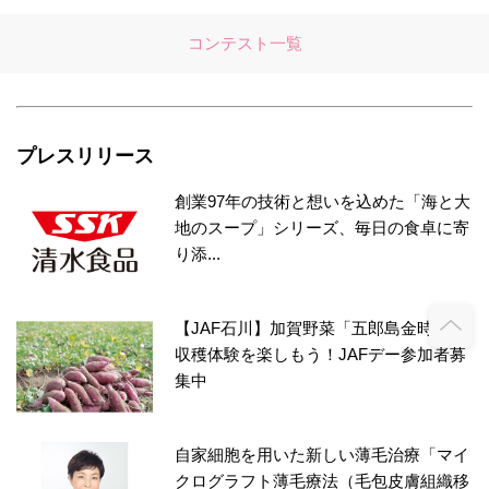
コンテスト一覧
プレスリリース
創業97年の技術と想いを込めた「海と大
地のスープ」シリーズ、毎日の食卓に寄
り添...
【JAF石川】加賀野菜「五郎島金時」の
収穫体験を楽しもう！JAFデー参加者募
集中
自家細胞を用いた新しい薄毛治療「マイ
クログラフト薄毛療法（毛包皮膚組織移