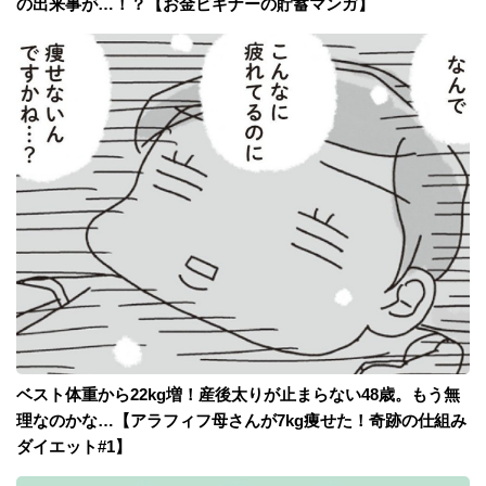
の出来事が…！？【お金ビギナーの貯蓄マンガ】
ベスト体重から22kg増！産後太りが止まらない48歳。もう無
理なのかな…【アラフィフ母さんが7kg痩せた！奇跡の仕組み
ダイエット#1】