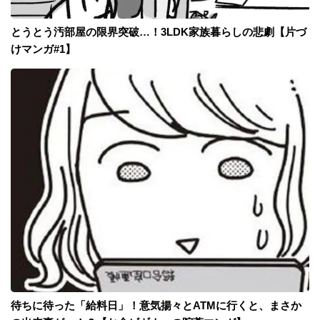
とうとう汚部屋の限界突破…！3LDK家族暮らしの悲劇【片づ
けマンガ#1】
待ちに待った「給料日」！意気揚々とATMに行くと、まさか