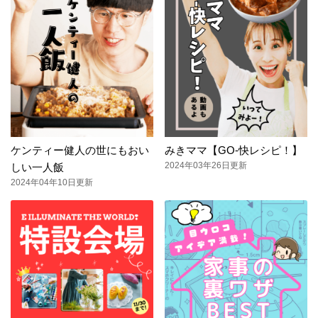
ケンティー健人の世にもおい
みきママ【GO-快レシピ！】
2024年03年26日更新
しい一人飯
2024年04年10日更新