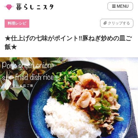
MENU
クリップする
料理レシピ
★仕上げの七味がポイント‼豚ねぎ炒めの皿ご
飯★