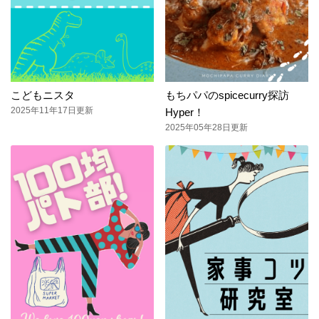
こどもニスタ
もちパパのspicecurry探訪
2025年11年17日更新
Hyper！
2025年05年28日更新