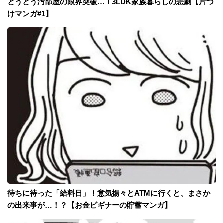
とうとう汚部屋の限界突破…！3LDK家族暮らしの悲劇【片づ
けマンガ#1】
待ちに待った「給料日」！意気揚々とATMに行くと、まさか
の出来事が…！？【お金ビギナーの貯蓄マンガ】