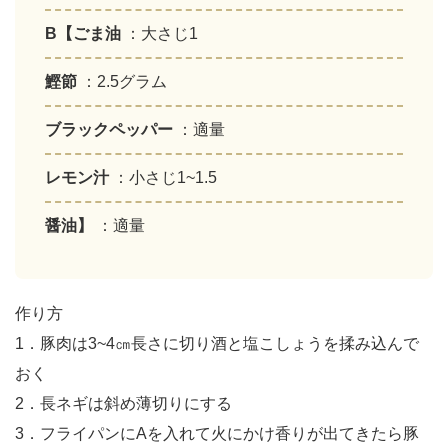
B【ごま油
：大さじ1
鰹節
：2.5グラム
ブラックペッパー
：適量
レモン汁
：小さじ1~1.5
醤油】
：適量
作り方
1．豚肉は3~4㎝長さに切り酒と塩こしょうを揉み込んで
おく
2．長ネギは斜め薄切りにする
3．フライパンにAを入れて火にかけ香りが出てきたら豚