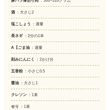
豚バラ薄切り肉
：300~310グラム
酒
：大さじ2
塩こしょう
：適量
長ネギ
：2分の1本
A【ごま油
：適量
刻みにんにく
：2かけ分
五香粉
：小さじ0.5
醤油
：大さじ1
クレソン
：1束
せり
：1束