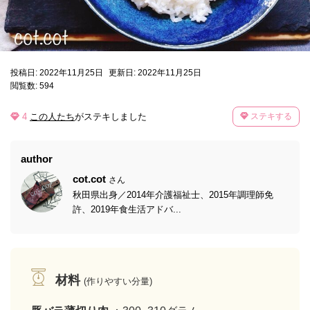
投稿日: 2022年11月25日
更新日: 2022年11月25日
閲覧数: 594
4
この人たち
がステキしました
ステキする
author
cot.cot
さん
秋田県出身／2014年介護福祉士、2015年調理師免
許、2019年食生活アドバ...
材料
(作りやすい分量)