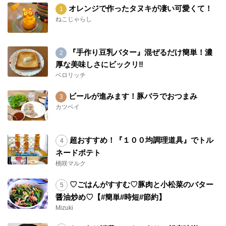
オレンジで作ったタヌキが凄い可愛くて！
ねこじゃらし
『手作り豆乳バター』混ぜるだけ簡単！濃
厚な美味しさにビックリ‼︎
ベロリッチ
ビールが進みます！豚バラでおつまみ
カツベイ
超おすすめ！『１００均調理道具』でトル
ネードポテト
桃咲マルク
♡ごはんがすすむ♡豚肉と小松菜のバター
醤油炒め♡【#簡単#時短#節約】
Mizuki