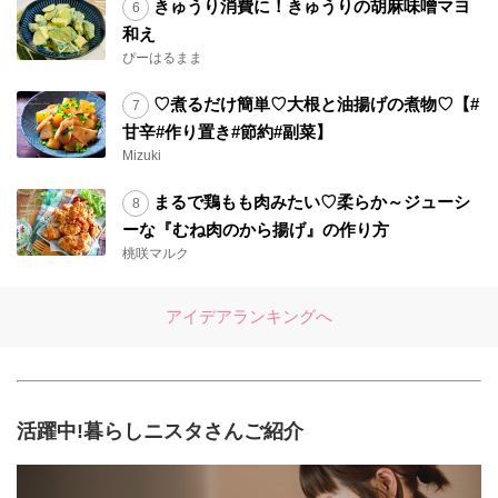
きゅうり消費に！きゅうりの胡麻味噌マヨ
和え
ぴーはるまま
♡煮るだけ簡単♡大根と油揚げの煮物♡【#
甘辛#作り置き#節約#副菜】
Mizuki
まるで鶏もも肉みたい♡柔らか～ジューシ
ーな『むね肉のから揚げ』の作り方
桃咲マルク
アイデアランキングへ
活躍中!暮らしニスタさんご紹介