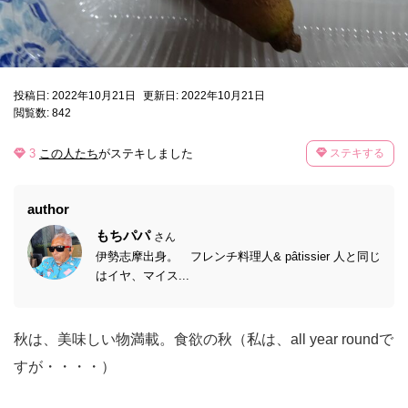
投稿日: 2022年10月21日
更新日: 2022年10月21日
閲覧数: 842
3
この人たち
がステキしました
ステキする
author
もちパパ
さん
伊勢志摩出身。 フレンチ料理人& pâtissier 人と同じ
はイヤ、マイス...
秋は、美味しい物満載。食欲の秋（私は、all year roundで
すが・・・・）