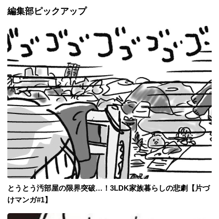
編集部ピックアップ
とうとう汚部屋の限界突破…！3LDK家族暮らしの悲劇【片づ
けマンガ#1】