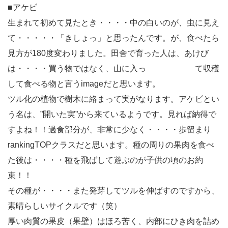
■アケビ
生まれて初めて見たとき・・・・中の白いのが、虫に見え
て・・・・・「きしょっ」と思ったんです。が、食べたら
見方が180度変わりました。田舎で育った人は、あけび
は・・・・買う物ではなく、山に入っ て収穫
して食べる物と言うimageだと思います。
ツル化の植物で樹木に絡まって実がなります。アケビとい
う名は、”開いた実”から来ているようです。見れば納得で
すよね！！過食部分が、非常に少なく・・・・歩留まり
rankingTOPクラスだと思います。種の周りの果肉を食べ
た後は・・・・種を飛ばして遊ぶのが子供の頃のお約
束！！
その種が・・・・また発芽してツルを伸ばすのですから、
素晴らしいサイクルです（笑）
厚い肉質の果皮（果壁）はほろ苦く、内部にひき肉を詰め