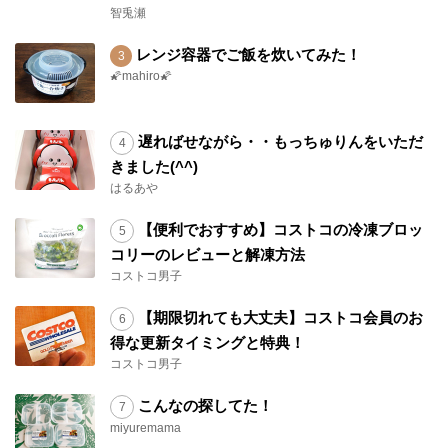
智兎瀬
レンジ容器でご飯を炊いてみた！
🌠mahiro🌠
遅ればせながら・・もっちゅりんをいただ
きました(^^)
はるあや
【便利でおすすめ】コストコの冷凍ブロッ
コリーのレビューと解凍方法
コストコ男子
【期限切れても大丈夫】コストコ会員のお
得な更新タイミングと特典！
コストコ男子
こんなの探してた！
miyuremama