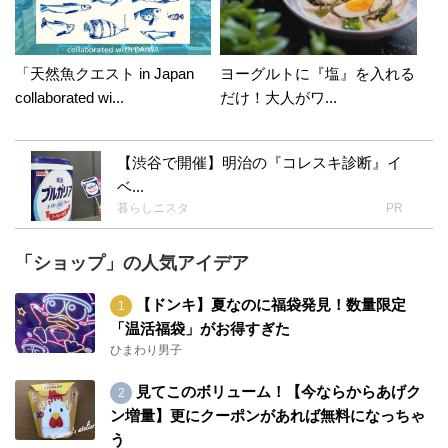
「天然魚クエスト in Japan
ヨーグルトに『塩』を入れる
collaborated wi...
だけ！大人がワ...
【渋谷で開催】明治の『コレスキ診断』イ
ベ...
暮らしニスタ
PR
「ショップ」の人気アイデア
【ドンキ】夏なのに福袋発見！数量限定
「温活福袋」がお得すぎた
ひまわり男子
見てこのボリューム！【今ならからあげク
ン増量】更にクーポンがあれば無料になっちゃ
う