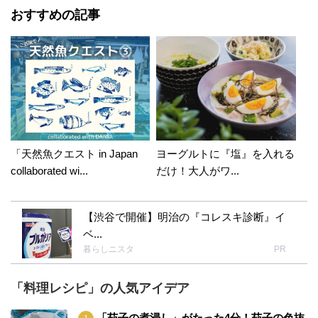
おすすめの記事
「天然魚クエスト in Japan
ヨーグルトに『塩』を入れる
collaborated wi...
だけ！大人がワ...
【渋谷で開催】明治の『コレスキ診断』イ
ベ...
暮らしニスタ
PR
「料理レシピ」の人気アイデア
「茄子の煮浸し」がたった4分！茄子の色抜