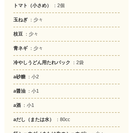
トマト（小さめ）
：2個
玉ねぎ
：少々
枝豆
：少々
青ネギ
：少々
冷やしうどん用たれパック
：2袋
a砂糖
：小2
a醤油
：小1
a酒
：小1
aだし（または水）
：80cc