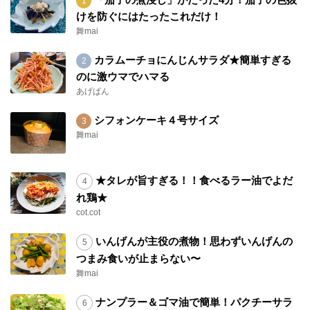
けを防ぐにはたったこれだけ！
舞mai
カラムーチョにんじんサラダ★簡単すぎる
のに激ウマでハマる
あげぱん
シフォンケーキ４号サイズ
舞mai
★タレが旨すぎる！！食べるラー油でよだ
れ鶏★
cot.cot
いんげんが主役の煮物！思わずいんげんの
つまみ食いが止まらない〜
舞mai
ナンプラー＆ゴマ油で簡単！パクチーサラ