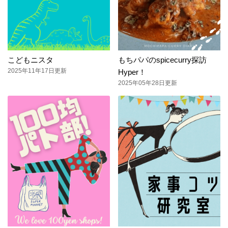
こどもニスタ
もちパパのspicecurry探訪
2025年11年17日更新
Hyper！
2025年05年28日更新