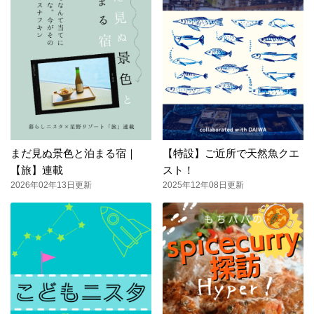
まだ見ぬ景色と泊まる宿｜
【特設】ご近所で天然魚クエ
【旅】連載
スト！
2026年02年13日更新
2025年12年08日更新