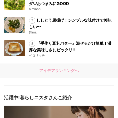
ダ♡おつまみにGOOD
himinobi
ししとう唐揚げ！シンプルな味付けで美味
しい〜
舞mai
『手作り豆乳バター』混ぜるだけ簡単！濃
厚な美味しさにビックリ‼︎
ベロリッチ
アイデアランキングへ
活躍中!暮らしニスタさんご紹介