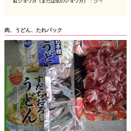
紅ショウガ（または生のショウガ）
：少々
肉、うどん、たれパック