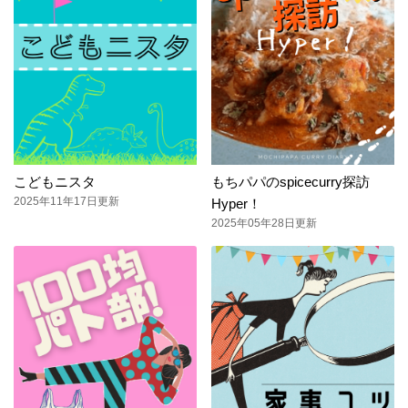
こどもニスタ
もちパパのspicecurry探訪
2025年11年17日更新
Hyper！
2025年05年28日更新