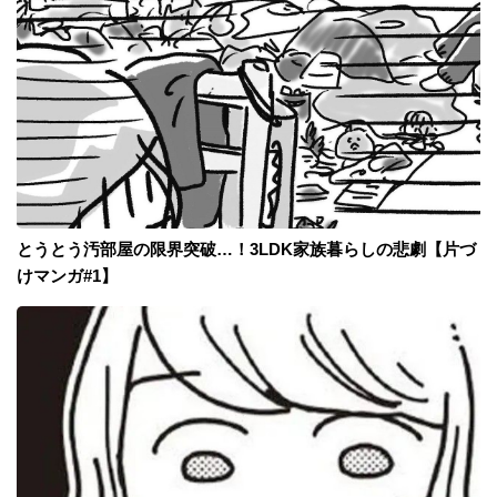
とうとう汚部屋の限界突破…！3LDK家族暮らしの悲劇【片づ
けマンガ#1】