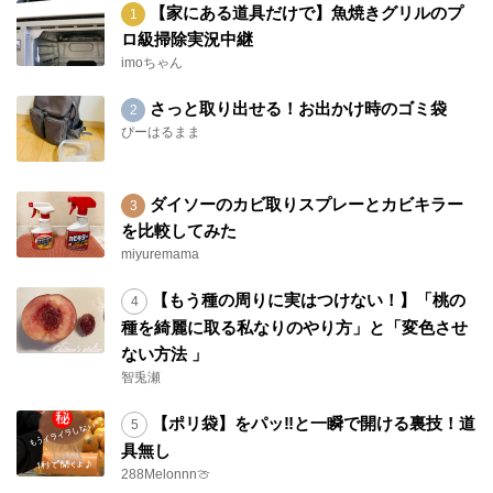
【家にある道具だけで】魚焼きグリルのプ
ロ級掃除実況中継
imoちゃん
さっと取り出せる！お出かけ時のゴミ袋
ぴーはるまま
ダイソーのカビ取りスプレーとカビキラー
を比較してみた
miyuremama
【もう種の周りに実はつけない！】「桃の
種を綺麗に取る私なりのやり方」と「変色させ
ない方法 」
智兎瀬
【ポリ袋】をパッ‼と一瞬で開ける裏技！道
具無し
288Melonnn🍈