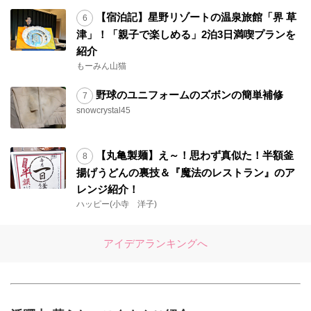
【宿泊記】星野リゾートの温泉旅館「界 草
津」！「親子で楽しめる」2泊3日満喫プランを
紹介
もーみん山猫
野球のユニフォームのズボンの簡単補修
snowcrystal45
【丸亀製麺】え～！思わず真似た！半額釜
揚げうどんの裏技＆『魔法のレストラン』のア
レンジ紹介！
ハッピー(小寺 洋子)
アイデアランキングへ