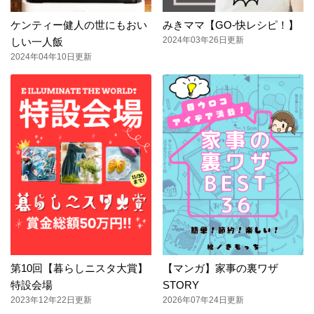
ケンティー健人の世にもおい
みきママ【GO-快レシピ！】
2024年03年26日更新
しい一人飯
2024年04年10日更新
第10回【暮らしニスタ大賞】
【マンガ】家事の裏ワザ
特設会場
STORY
2023年12年22日更新
2026年07年24日更新