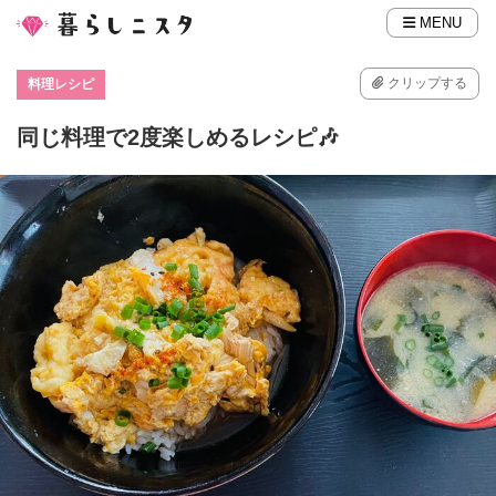
MENU
クリップする
料理レシピ
同じ料理で2度楽しめるレシピ🎶