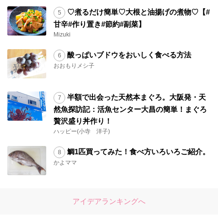
♡煮るだけ簡単♡大根と油揚げの煮物♡【#
甘辛#作り置き#節約#副菜】
Mizuki
酸っぱいブドウをおいしく食べる方法
おおもりメシ子
半額で出会った天然本まぐろ。大阪発・天
然魚探訪記：活魚センター大昌の簡単！まぐろ
贅沢盛り丼作り！
ハッピー(小寺 洋子)
鯛1匹買ってみた！食べ方いろいろご紹介。
かよママ
アイデアランキングへ