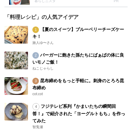
暮らしニスタ
PR
「料理レシピ」の人気アイデア
【夏のスイーツ】ブルーベリーチーズケー
キ！
旅人ゆ〜さん
バーガーに飽きた孫たちにばぁばの体に良
いモノご飯！
ねこじゃらし
昆布締めをもっと手軽に。刺身のとろろ昆
布締め
cot.cot
フジテレビ系列『かまいたちの瞬間回
答！』で紹介された「ヨーグルトもち」を作っ
てみた
智兎瀬