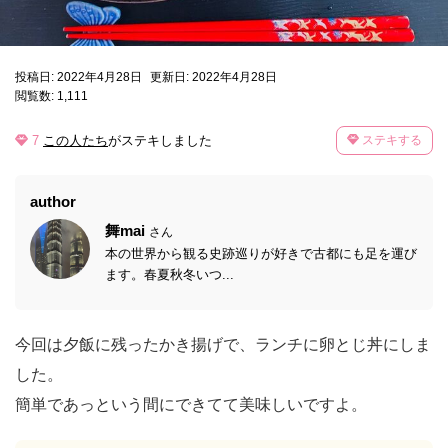
投稿日: 2022年4月28日
更新日: 2022年4月28日
閲覧数: 1,111
7
この人たち
がステキしました
ステキする
author
舞mai
さん
本の世界から観る史跡巡りが好きで古都にも足を運び
ます。春夏秋冬いつ...
今回は夕飯に残ったかき揚げで、ランチに卵とじ丼にしま
した。
簡単であっという間にできてて美味しいですよ。