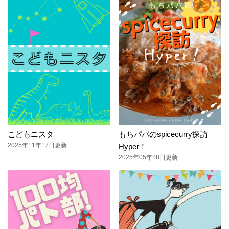
こどもニスタ
もちパパのspicecurry探訪
2025年11年17日更新
Hyper！
2025年05年28日更新