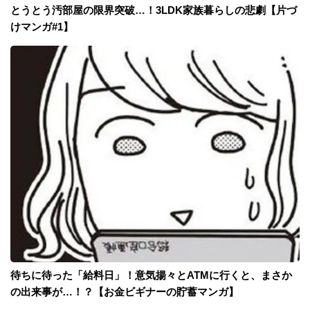
とうとう汚部屋の限界突破…！3LDK家族暮らしの悲劇【片づ
けマンガ#1】
待ちに待った「給料日」！意気揚々とATMに行くと、まさか
の出来事が…！？【お金ビギナーの貯蓄マンガ】