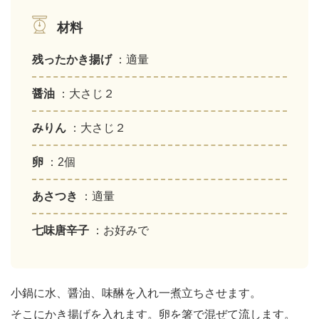
材料
残ったかき揚げ
：適量
醤油
：大さじ２
みりん
：大さじ２
卵
：2個
あさつき
：適量
七味唐辛子
：お好みで
小鍋に水、醤油、味醂を入れ一煮立ちさせます。
そこにかき揚げを入れます。卵を箸で混ぜて流します。