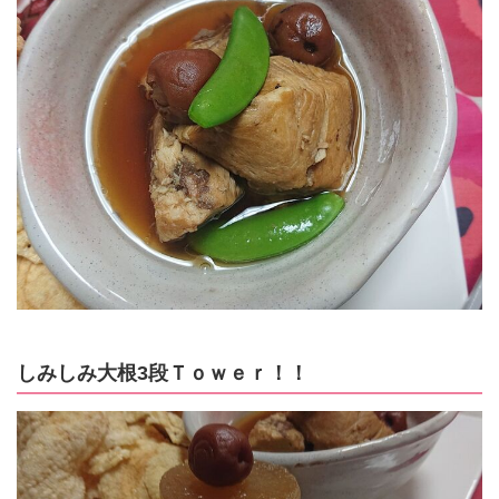
しみしみ大根3段Ｔｏｗｅｒ！！