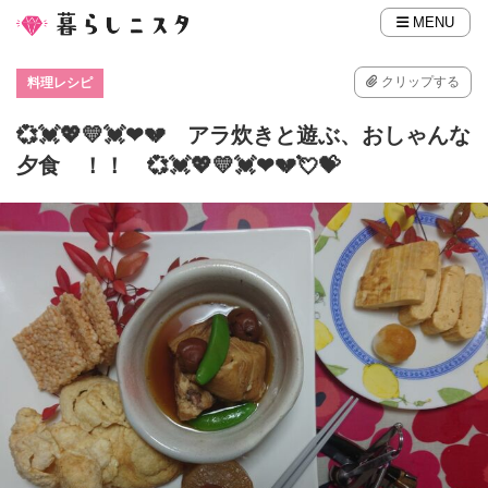
MENU
クリップする
料理レシピ
💞💓💖💛💓❤💔 アラ炊きと遊ぶ、おしゃんな
夕食 ！！ 💞💓💖💛💓❤💔💘💝