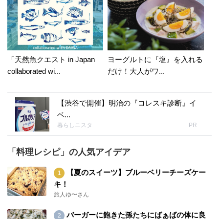
「天然魚クエスト in Japan
ヨーグルトに『塩』を入れる
collaborated wi...
だけ！大人がワ...
【渋谷で開催】明治の『コレスキ診断』イ
ベ...
暮らしニスタ
PR
「料理レシピ」の人気アイデア
【夏のスイーツ】ブルーベリーチーズケー
キ！
旅人ゆ〜さん
バーガーに飽きた孫たちにばぁばの体に良