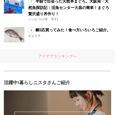
半額で出会った天然本まぐろ。大阪発・天
然魚探訪記：活魚センター大昌の簡単！まぐろ
贅沢盛り丼作り！
ハッピー(小寺 洋子)
鯛1匹買ってみた！食べ方いろいろご紹介。
かよママ
アイデアランキングへ
活躍中!暮らしニスタさんご紹介