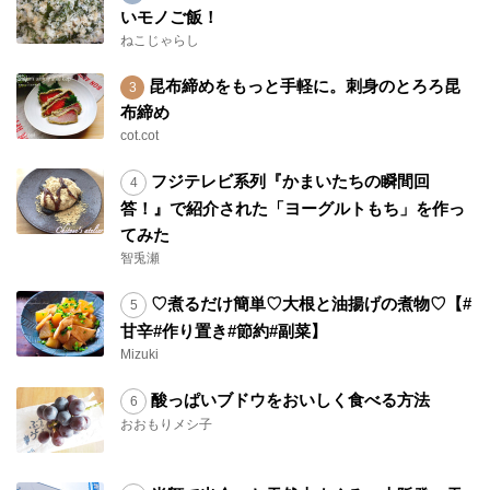
いモノご飯！
ねこじゃらし
昆布締めをもっと手軽に。刺身のとろろ昆
布締め
cot.cot
フジテレビ系列『かまいたちの瞬間回
答！』で紹介された「ヨーグルトもち」を作っ
てみた
智兎瀬
♡煮るだけ簡単♡大根と油揚げの煮物♡【#
甘辛#作り置き#節約#副菜】
Mizuki
酸っぱいブドウをおいしく食べる方法
おおもりメシ子