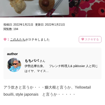
投稿日: 2022年1月21日
更新日: 2022年1月21日
閲覧数: 194
1
この人たち
がステキしました
ステキする
author
もちパパ
さん
伊勢志摩出身。 フレンチ料理人& pâtissier 人と同じ
はイヤ、マイス...
アラ炊きと言うか・・・鰤大根と言うか、Yellowtail
bouilli, style japonais と言うか・・・・・