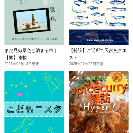
まだ見ぬ景色と泊まる宿｜
【特設】ご近所で天然魚クエ
【旅】連載
スト！
2026年02年13日更新
2025年12年08日更新