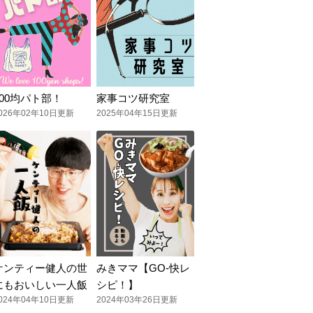
100均パト部！
家事コツ研究室
026年02年10日更新
2025年04年15日更新
ケンティー健人の世
みきママ【GO-快レ
にもおいしい一人飯
シピ！】
024年04年10日更新
2024年03年26日更新