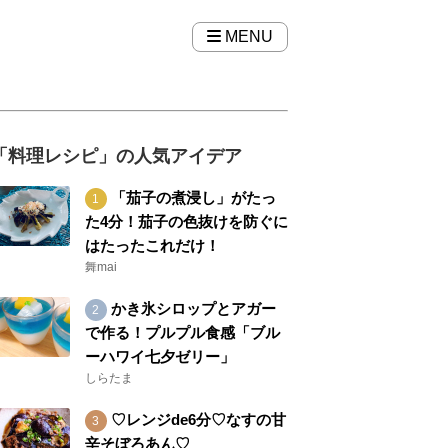
MENU
「料理レシピ」の人気アイデア
「茄子の煮浸し」がたっ
た4分！茄子の色抜けを防ぐに
はたったこれだけ！
舞mai
かき氷シロップとアガー
で作る！プルプル食感「ブル
ーハワイ七夕ゼリー」
しらたま
♡レンジde6分♡なすの甘
辛そぼろあん♡