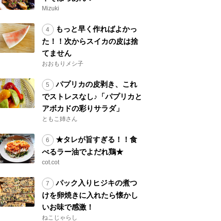
Mizuki
もっと早く作ればよかっ
た！！次からスイカの皮は捨
てません
おおもりメシ子
パプリカの皮剥き、これ
でストレスなし♪「パプリカと
アボカドの彩りサラダ」
ともこ姉さん
★タレが旨すぎる！！食
べるラー油でよだれ鶏★
cot.cot
パック入りヒジキの煮つ
けを卵焼きに入れたら懐かし
いお味で感激！
ねこじゃらし