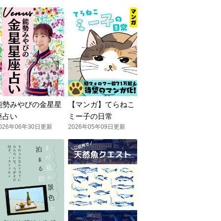
能勢みやびの金星星
【マンガ】てらねこ
座占い
ミー子の日常
026年06年30日更新
2026年05年09日更新