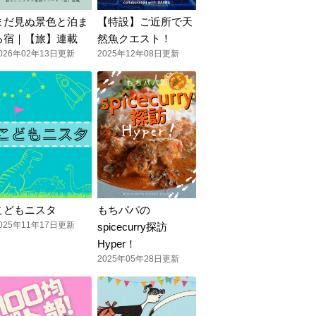
まだ見ぬ景色と泊ま
【特設】ご近所で天
る宿｜【旅】連載
然魚クエスト！
026年02年13日更新
2025年12年08日更新
こどもニスタ
もちパパの
025年11年17日更新
spicecurry探訪
Hyper！
2025年05年28日更新