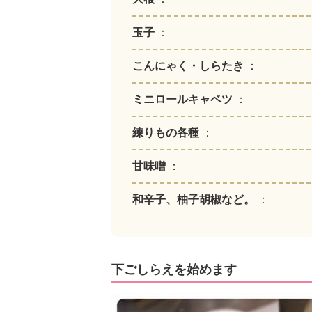
玉子
：
こんにゃく・しらたき
：
ミニロールキャベツ
：
練りもの各種
：
甘味噌
：
和辛子、柚子胡椒など。
：
下ごしらえを始めます