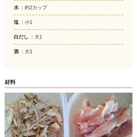
水
：約2カップ
塩
：小1
白だし
：大1
酒
：大1
材料