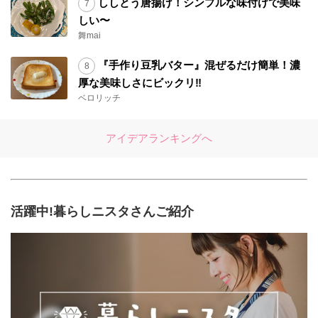
ししとう唐揚げ！シンプルな味付けで美味
しい〜
舞mai
『手作り豆乳バター』混ぜるだけ簡単！濃
厚な美味しさにビックリ‼︎
ベロリッチ
アイデアランキングへ
活躍中!暮らしニスタさんご紹介