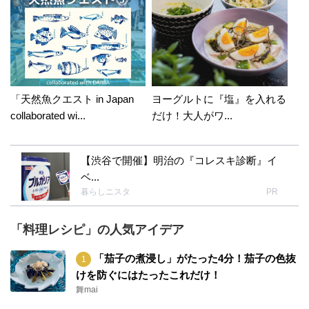
「天然魚クエスト in Japan
ヨーグルトに『塩』を入れる
collaborated wi...
だけ！大人がワ...
【渋谷で開催】明治の『コレスキ診断』イ
ベ...
暮らしニスタ
PR
「料理レシピ」の人気アイデア
「茄子の煮浸し」がたった4分！茄子の色抜
けを防ぐにはたったこれだけ！
舞mai