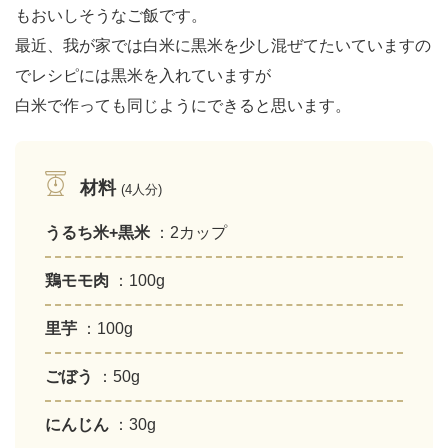
もおいしそうなご飯です。
最近、我が家では白米に黒米を少し混ぜてたいていますの
でレシピには黒米を入れていますが
白米で作っても同じようにできると思います。
材料
(4人分)
うるち米+黒米
：2カップ
鶏モモ肉
：100g
里芋
：100g
ごぼう
：50g
にんじん
：30g