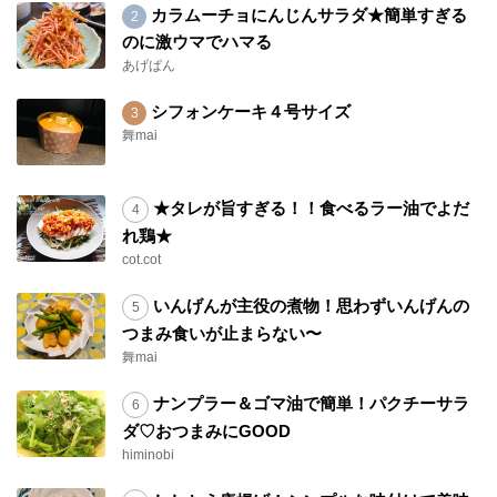
カラムーチョにんじんサラダ★簡単すぎる
のに激ウマでハマる
あげぱん
シフォンケーキ４号サイズ
舞mai
★タレが旨すぎる！！食べるラー油でよだ
れ鶏★
cot.cot
いんげんが主役の煮物！思わずいんげんの
つまみ食いが止まらない〜
舞mai
ナンプラー＆ゴマ油で簡単！パクチーサラ
ダ♡おつまみにGOOD
himinobi