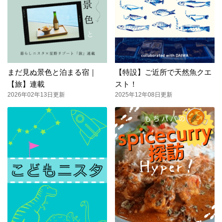
まだ見ぬ景色と泊まる宿｜
【特設】ご近所で天然魚クエ
【旅】連載
スト！
2026年02年13日更新
2025年12年08日更新