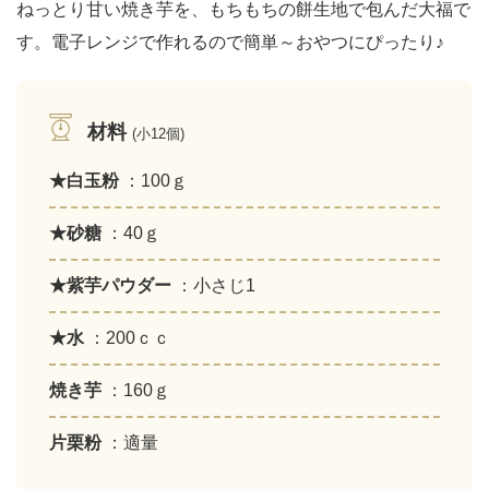
ねっとり甘い焼き芋を、もちもちの餅生地で包んだ大福で
す。電子レンジで作れるので簡単～おやつにぴったり♪
材料
(小12個)
★白玉粉
：100ｇ
★砂糖
：40ｇ
★紫芋パウダー
：小さじ1
★水
：200ｃｃ
焼き芋
：160ｇ
片栗粉
：適量