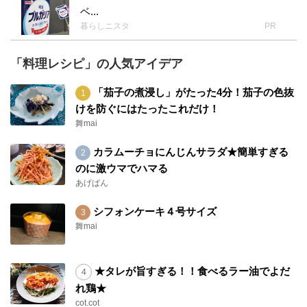
ベ...
暮らしニスタ
PR
「料理レシピ」の人気アイデア
「茄子の煮浸し」がたった4分！茄子の色抜
けを防ぐにはたったこれだけ！
舞mai
カラムーチョにんじんサラダ★簡単すぎる
のに激ウマでハマる
あげぱん
シフォンケーキ４号サイズ
舞mai
★タレが旨すぎる！！食べるラー油でよだ
れ鶏★
cot.cot