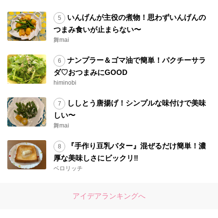
いんげんが主役の煮物！思わずいんげんの
つまみ食いが止まらない〜
舞mai
ナンプラー＆ゴマ油で簡単！パクチーサラ
ダ♡おつまみにGOOD
himinobi
ししとう唐揚げ！シンプルな味付けで美味
しい〜
舞mai
『手作り豆乳バター』混ぜるだけ簡単！濃
厚な美味しさにビックリ‼︎
ベロリッチ
アイデアランキングへ