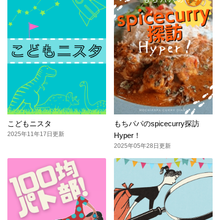
こどもニスタ
もちパパのspicecurry探訪
2025年11年17日更新
Hyper！
2025年05年28日更新