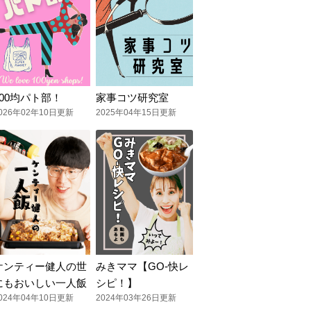
100均パト部！
家事コツ研究室
026年02年10日更新
2025年04年15日更新
ケンティー健人の世
みきママ【GO-快レ
にもおいしい一人飯
シピ！】
024年04年10日更新
2024年03年26日更新