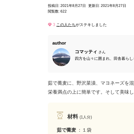
投稿日: 2021年8月27日
更新日: 2021年8月27日
閲覧数: 622
3
この人たち
がステキしました
author
コマッティ
さん
四方を山々に囲まれ、田舎暮らしを
茹で蕎麦に、野沢菜漬、マヨネーズを混
栄養満点の上に簡単です。そして美味し
材料
(1人分)
茹で蕎麦
：１袋