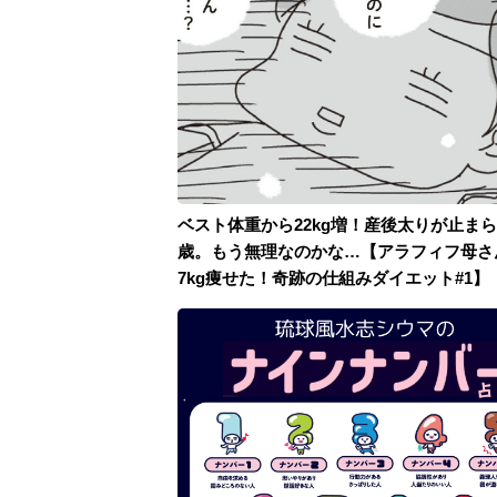
ベスト体重から22kg増！産後太りが止まら
歳。もう無理なのかな…【アラフィフ母さ
7kg痩せた！奇跡の仕組みダイエット#1】