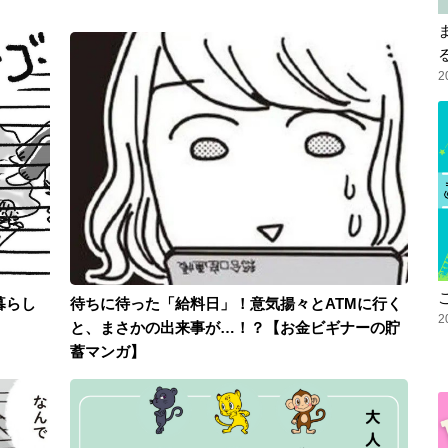
2
暮らし
待ちに待った「給料日」！意気揚々とATMに行く
2
と、まさかの出来事が…！？【お金ビギナーの貯
蓄マンガ】