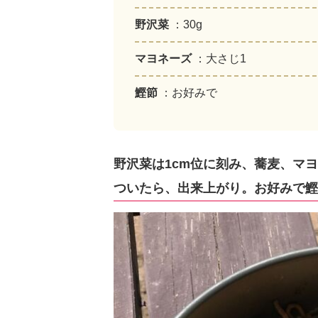
野沢菜
：30g
マヨネーズ
：大さじ1
鰹節
：お好みで
野沢菜は1cm位に刻み、蕎麦、マ
ついたら、出来上がり。お好みで鰹