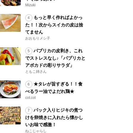
Mizuki
もっと早く作ればよかっ
た！！次からスイカの皮は捨
てません
おおもりメシ子
パプリカの皮剥き、これ
でストレスなし♪「パプリカと
アボカドの彩りサラダ」
ともこ姉さん
★タレが旨すぎる！！食
べるラー油でよだれ鶏★
cot.cot
パック入りヒジキの煮つ
けを卵焼きに入れたら懐かし
いお味で感激！
ねこじゃらし