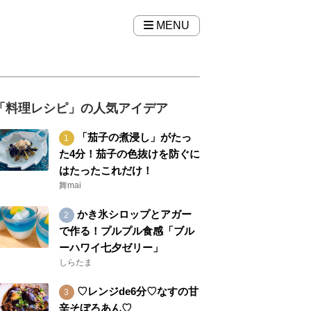
MENU
「料理レシピ」の人気アイデア
「茄子の煮浸し」がたっ
た4分！茄子の色抜けを防ぐに
はたったこれだけ！
舞mai
かき氷シロップとアガー
で作る！プルプル食感「ブル
ーハワイ七夕ゼリー」
しらたま
♡レンジde6分♡なすの甘
辛そぼろあん♡