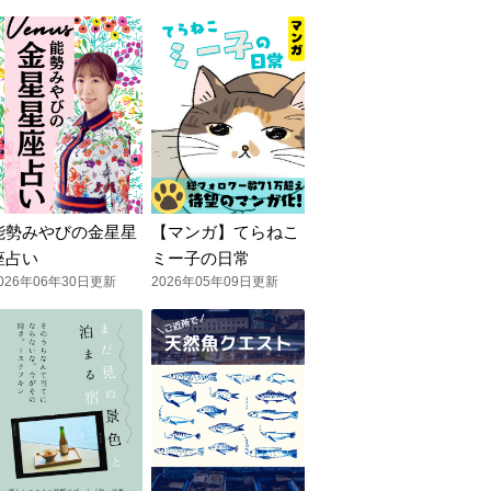
能勢みやびの金星星
【マンガ】てらねこ
座占い
ミー子の日常
026年06年30日更新
2026年05年09日更新