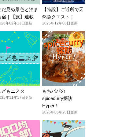
まだ見ぬ景色と泊ま
【特設】ご近所で天
る宿｜【旅】連載
然魚クエスト！
026年02年13日更新
2025年12年08日更新
こどもニスタ
もちパパの
025年11年17日更新
spicecurry探訪
Hyper！
2025年05年28日更新