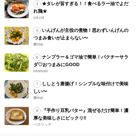
★タレが旨すぎる！！食べるラー油でよだ
れ鶏★
cot.cot
いんげんが主役の煮物！思わずいんげんの
つまみ食いが止まらない〜
舞mai
ナンプラー＆ゴマ油で簡単！パクチーサラ
ダ♡おつまみにGOOD
himinobi
ししとう唐揚げ！シンプルな味付けで美味
しい〜
舞mai
『手作り豆乳バター』混ぜるだけ簡単！濃
厚な美味しさにビックリ‼︎
ベロリッチ