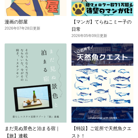
漫画の部屋
【マンガ】てらねこミー子の
2026年07年28日更新
日常
2026年05年09日更新
まだ見ぬ景色と泊まる宿｜
【特設】ご近所で天然魚クエ
【旅】連載
スト！