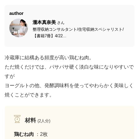
author
瀧本真奈美
さん
整理収納コンサルタント/住宅収納スペシャリスト/
【書籍7冊】4/22...
冷蔵庫に結構ある頻度が高い鶏むね肉。
ただ焼くだけでは、パサパサ硬く淡白な味になりやすいで
すが
ヨーグルトの他、発酵調味料を使ってやわらかく美味しく
焼くことができます。
材料
(2人分)
鶏むね肉
：2枚