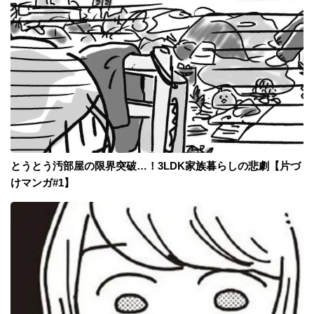
とうとう汚部屋の限界突破…！3LDK家族暮らしの悲劇【片づ
けマンガ#1】