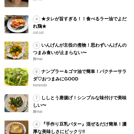
★タレが旨すぎる！！食べるラー油でよだ
れ鶏★
cot.cot
いんげんが主役の煮物！思わずいんげんの
つまみ食いが止まらない〜
舞mai
ナンプラー＆ゴマ油で簡単！パクチーサラ
ダ♡おつまみにGOOD
himinobi
ししとう唐揚げ！シンプルな味付けで美味
しい〜
舞mai
『手作り豆乳バター』混ぜるだけ簡単！濃
厚な美味しさにビックリ‼︎