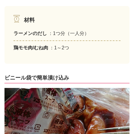
材料
ラーメンのだし
：1つ分（一人分）
鶏モモ肉/むね肉
：1～2つ
ビニール袋で簡単漬け込み