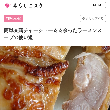
MENU
クリップする
料理レシピ
簡単★鶏チャーシュー☆☆余ったラーメンス
ープの使い道