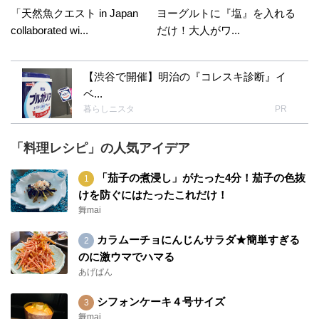
「天然魚クエスト in Japan
ヨーグルトに『塩』を入れる
collaborated wi...
だけ！大人がワ...
【渋谷で開催】明治の『コレスキ診断』イ
ベ...
暮らしニスタ
PR
「料理レシピ」の人気アイデア
「茄子の煮浸し」がたった4分！茄子の色抜
けを防ぐにはたったこれだけ！
舞mai
カラムーチョにんじんサラダ★簡単すぎる
のに激ウマでハマる
あげぱん
シフォンケーキ４号サイズ
舞mai