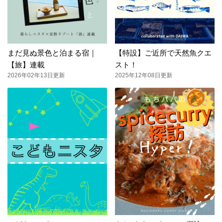
まだ見ぬ景色と泊まる宿｜
【特設】ご近所で天然魚クエ
【旅】連載
スト！
2026年02年13日更新
2025年12年08日更新