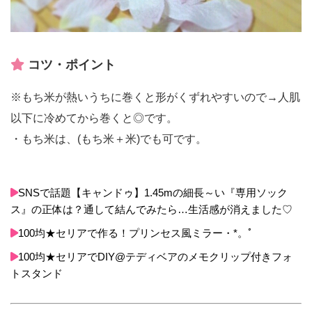
コツ・ポイント
※もち米が熱いうちに巻くと形がくずれやすいので→人肌
以下に冷めてから巻くと◎です。
・もち米は、(もち米＋米)でも可です。
SNSで話題【キャンドゥ】1.45mの細長～い『専用ソック
ス』の正体は？通して結んでみたら…生活感が消えました♡
100均★セリアで作る！プリンセス風ミラー・*。ﾟ
100均★セリアでDIY@テディベアのメモクリップ付きフォ
トスタンド