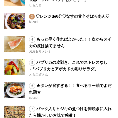
しらたま
♡レンジde6分♡なすの甘辛そぼろあん♡
Mizuki
もっと早く作ればよかった！！次からスイ
カの皮は捨てません
おおもりメシ子
パプリカの皮剥き、これでストレスなし
♪「パプリカとアボカドの彩りサラダ」
ともこ姉さん
★タレが旨すぎる！！食べるラー油でよだ
れ鶏★
cot.cot
パック入りヒジキの煮つけを卵焼きに入れ
たら懐かしいお味で感激！