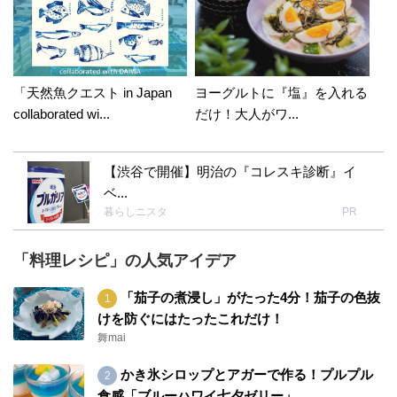
「天然魚クエスト in Japan
ヨーグルトに『塩』を入れる
collaborated wi...
だけ！大人がワ...
【渋谷で開催】明治の『コレスキ診断』イ
ベ...
暮らしニスタ
PR
「料理レシピ」の人気アイデア
「茄子の煮浸し」がたった4分！茄子の色抜
けを防ぐにはたったこれだけ！
舞mai
かき氷シロップとアガーで作る！プルプル
食感「ブルーハワイ七夕ゼリー」