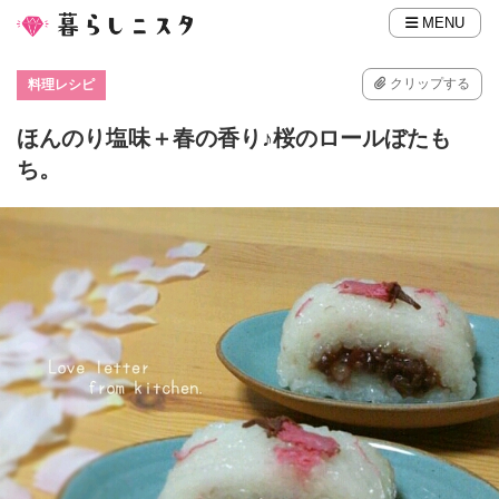
MENU
クリップする
料理レシピ
ほんのり塩味＋春の香り♪桜のロールぼたも
ち。