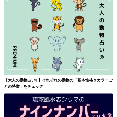
【大人の動物占い®】それぞれの動物の「基本性格＆カラーご
との特徴」をチェック