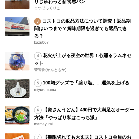
りじゅわっと新食感パン
まつぼっくりこ
コストコの返品方法について調査！返品期
間はいつまで？賞味期限を過ぎても返品でき
る？
kazu007
花火が上がる夜空の世界！心踊るラムネセ
ット
菅智香(かんともか)
100均グッズで「盛り塩」、運気を上げる
miyuremama
【資さんうどん】490円で大満足なオーダー
方法「やっぱり私はこっち派」
mamayumi
【期限切れても大丈夫】コストコ会員のお