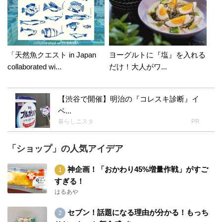
「天然魚クエスト in Japan
ヨーグルトに『塩』を入れる
collaborated wi...
だけ！大人がワ...
【渋谷で開催】明治の『コレスキ診断』イ
ベ...
暮らしニスタ
PR
「ショップ」の人気アイデア
神企画！「おかわり45%増量作戦」がすご
すぎる！
はるあや
セブン！話題になる理由が分かる！もっち