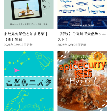
まだ見ぬ景色と泊まる宿｜
【特設】ご近所で天然魚クエ
【旅】連載
スト！
2026年02年13日更新
2025年12年08日更新