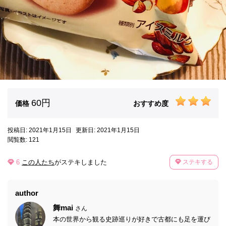
60円
価格
おすすめ度
投稿日: 2021年1月15日
更新日: 2021年1月15日
閲覧数: 121
6
この人たち
がステキしました
ステキする
author
舞mai
さん
本の世界から観る史跡巡りが好きで古都にも足を運び