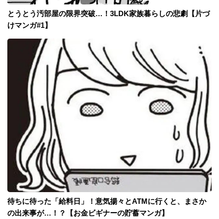
とうとう汚部屋の限界突破…！3LDK家族暮らしの悲劇【片づ
けマンガ#1】
待ちに待った「給料日」！意気揚々とATMに行くと、まさか
の出来事が…！？【お金ビギナーの貯蓄マンガ】