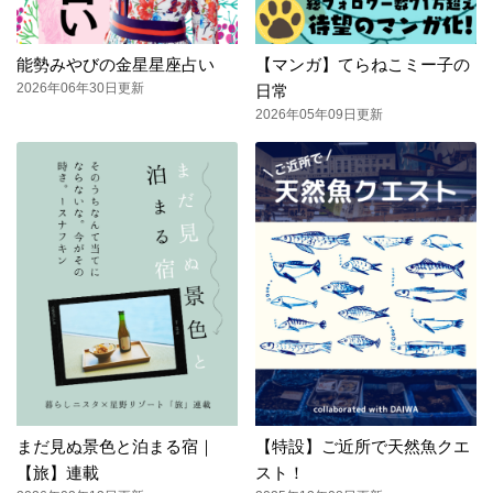
能勢みやびの金星星座占い
【マンガ】てらねこミー子の
2026年06年30日更新
日常
2026年05年09日更新
まだ見ぬ景色と泊まる宿｜
【特設】ご近所で天然魚クエ
【旅】連載
スト！