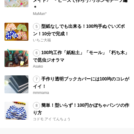
メイド♪ ＊ビーズで作ろう♪リボンモチーフ編
＊
MaMan*
型紙なしでも出来る！100均手ぬぐいズボ
ン！10分で完成！
いちご大福
100均工作「紙粘土」「モール」「朽ち木」
で昆虫ジオラマ
Asako
手作り透明ブックカバーには100均のコレが
イイ！
mmmama
簡単！型いらず！100円かぼちゃパンツの作
り方
コドモ.アイ てんちょう