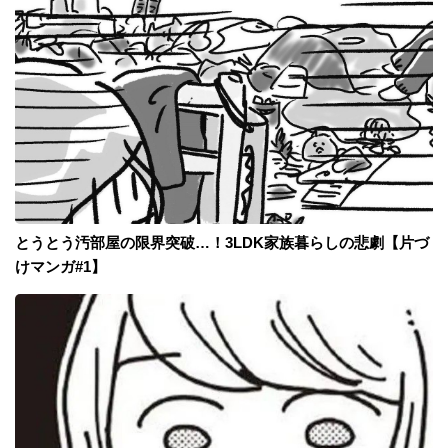
とうとう汚部屋の限界突破…！3LDK家族暮らしの悲劇【片づ
けマンガ#1】