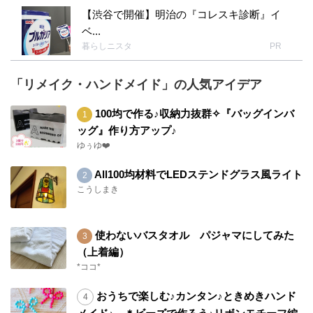
【渋谷で開催】明治の『コレスキ診断』イ
ベ...
暮らしニスタ
PR
「リメイク・ハンドメイド」の人気アイデア
100均で作る♪収納力抜群✧『バッグインバ
ッグ』作り方アップ♪
ゆぅゆ❤️
All100均材料でLEDステンドグラス風ライト
こうしまき
使わないバスタオル パジャマにしてみた
（上着編）
*ココ*
おうちで楽しむ♪カンタン♪ときめきハンド