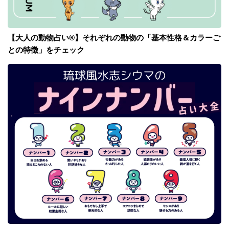
【大人の動物占い®】それぞれの動物の「基本性格＆カラーご
との特徴」をチェック