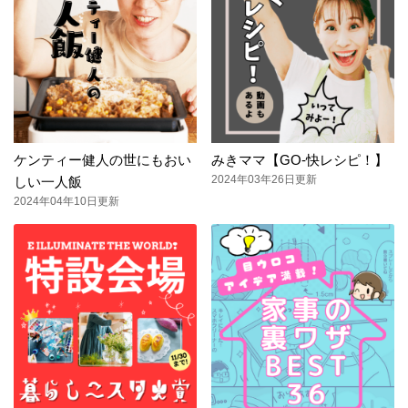
ケンティー健人の世にもおい
みきママ【GO-快レシピ！】
2024年03年26日更新
しい一人飯
2024年04年10日更新