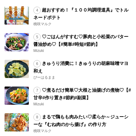
超おすすめ！『１００均調理道具』でトル
ネードポテト
桃咲マルク
♡ごはんがすすむ♡豚肉と小松菜のバター
醤油炒め♡【#簡単#時短#節約】
Mizuki
きゅうり消費に！きゅうりの胡麻味噌マヨ
和え
ぴーはるまま
♡煮るだけ簡単♡大根と油揚げの煮物♡【#
甘辛#作り置き#節約#副菜】
Mizuki
まるで鶏もも肉みたい♡柔らか～ジューシ
ーな『むね肉のから揚げ』の作り方
桃咲マルク