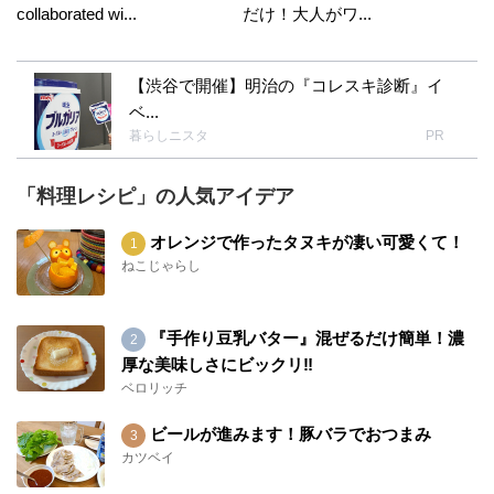
collaborated wi...
だけ！大人がワ...
【渋谷で開催】明治の『コレスキ診断』イ
ベ...
暮らしニスタ
PR
「料理レシピ」の人気アイデア
オレンジで作ったタヌキが凄い可愛くて！
ねこじゃらし
『手作り豆乳バター』混ぜるだけ簡単！濃
厚な美味しさにビックリ‼︎
ベロリッチ
ビールが進みます！豚バラでおつまみ
カツベイ