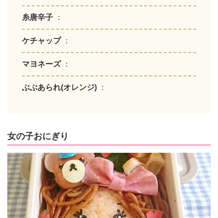
糸唐辛子
：
ケチャップ
：
マヨネーズ
：
ぶぶあられ(オレンジ)
：
女の子おにぎり