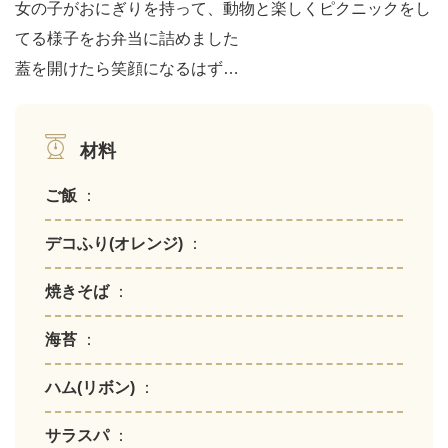
女の子がおにぎりを持って、動物と楽しくピクニックをし
てる様子をお弁当に詰めました
蓋を開けたら笑顔になるはず…
材料
ご飯
：
デコふり(オレンジ)
：
焼きそば
：
海苔
：
ハム(リボン)
：
サラスパ
：