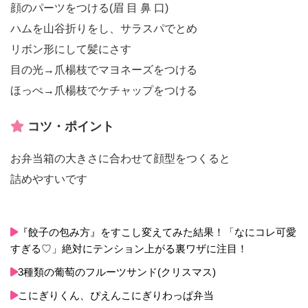
顔のパーツをつける(眉 目 鼻 口)
ハムを山谷折りをし、サラスパでとめ
リボン形にして髪にさす
目の光→爪楊枝でマヨネーズをつける
ほっぺ→爪楊枝でケチャップをつける
コツ・ポイント
お弁当箱の大きさに合わせて顔型をつくると
詰めやすいです
『餃子の包み方』をすこし変えてみた結果！「なにコレ可愛
すぎる♡」絶対にテンション上がる裏ワザに注目！
3種類の葡萄のフルーツサンド(クリスマス)
こにぎりくん、ぴえんこにぎりわっぱ弁当