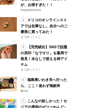
が、お得すぎた！！
happydaimama
スリコのオンラインスト
アでは在庫なし。自分へのご
褒美に買ってみた！
まつぼっくりこ
【完売続出】SNSで話題
の貝印「なでそり」を薬局で
発見！水なしで使える神アイ
テム
まつぼっくりこ
福島県いわき市へ行った
ら、ここ！迷わず海鮮丼
舞mai
こんなの欲しかった！セ
リアの透明のゼリーねんど♪