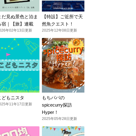
まだ見ぬ景色と泊ま
【特設】ご近所で天
る宿｜【旅】連載
然魚クエスト！
026年02年13日更新
2025年12年08日更新
こどもニスタ
もちパパの
025年11年17日更新
spicecurry探訪
Hyper！
2025年05年28日更新