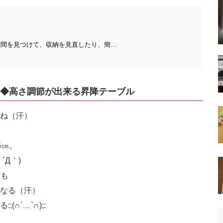
間を見つけて、収納を見直したり、簡...
◆高さ調節が出来る昇降テーブル
すよね（汗）
5㎝。
Д｀)
cも
なる（汗）
∩´﹏`∩);: