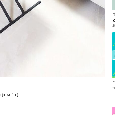
2
2
●´ω｀●)