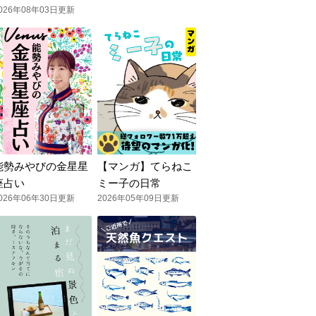
026年08年03日更新
能勢みやびの金星星
【マンガ】てらねこ
座占い
ミー子の日常
026年06年30日更新
2026年05年09日更新