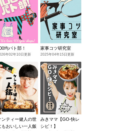
100均パト部！
家事コツ研究室
026年02年10日更新
2025年04年15日更新
ケンティー健人の世
みきママ【GO-快レ
にもおいしい一人飯
シピ！】