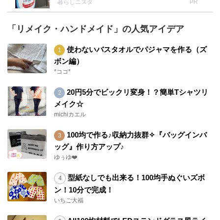
暮らしニスタ
PR
「リメイク・ハンドメイド」の人気アイデア
使わないバスタオルでパジャマを作る（ズ
ボン編）
*ココ*
20円5分でビックリ変身！？簡単Tシャツリ
メイク☆
michiカエル
100均で作る♪収納力抜群✧『バッグインバ
ッグ』作り方アップ♪
ゆぅゆ❤️
型紙なしでも出来る！100均手ぬぐいズボ
ン！10分で完成！
いちご大福