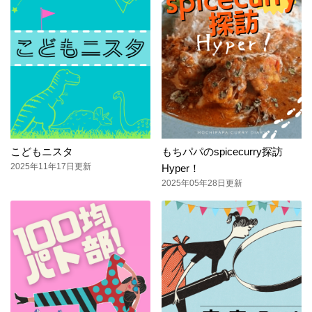
こどもニスタ
もちパパのspicecurry探訪
2025年11年17日更新
Hyper！
2025年05年28日更新