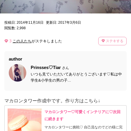
投稿日: 2014年11月16日
更新日: 2017年3月6日
閲覧数: 2,998
3
この人たち
がステキしました
ステキする
author
Prinsses♡Tiar
さん
いつも見ていただいてありがとうございます♡私は中
学生&小学生の男の子...
マカロンタワー作成中です。作り方はこちら↓
マカロンタワー♡可愛くインテリアに♡次回
に続きます
マカロンタワーに挑戦♡ 自己流なのでどの様に完