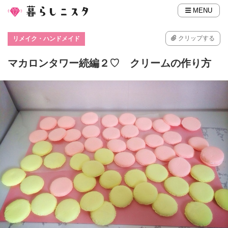
MENU
クリップする
リメイク・ハンドメイド
マカロンタワー続編２♡ クリームの作り方