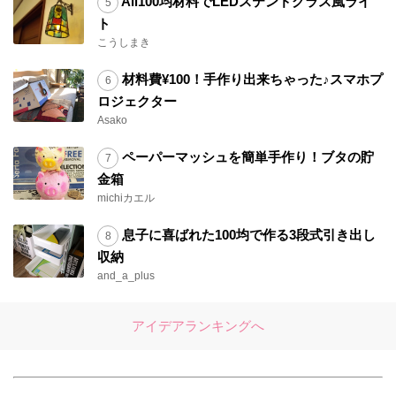
All100均材料でLEDステンドグラス風ライ
ト
こうしまき
材料費¥100！手作り出来ちゃった♪スマホプ
ロジェクター
Asako
ペーパーマッシュを簡単手作り！ブタの貯
金箱
michiカエル
息子に喜ばれた100均で作る3段式引き出し
収納
and_a_plus
アイデアランキングへ