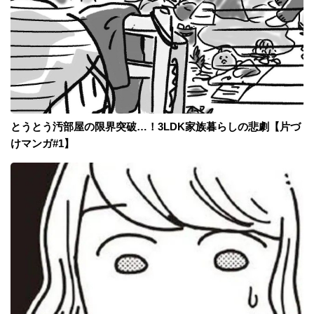
とうとう汚部屋の限界突破…！3LDK家族暮らしの悲劇【片づ
けマンガ#1】