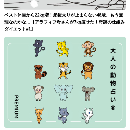
ベスト体重から22kg増！産後太りが止まらない48歳。もう無
理なのかな…【アラフィフ母さんが7kg痩せた！奇跡の仕組み
ダイエット#1】