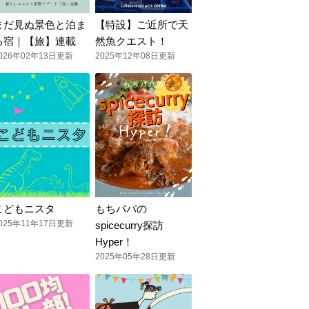
まだ見ぬ景色と泊ま
【特設】ご近所で天
る宿｜【旅】連載
然魚クエスト！
026年02年13日更新
2025年12年08日更新
こどもニスタ
もちパパの
025年11年17日更新
spicecurry探訪
Hyper！
2025年05年28日更新