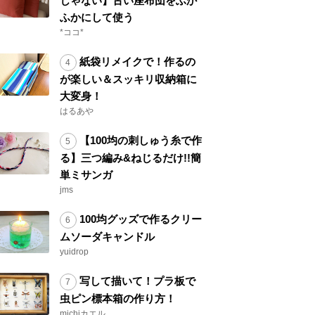
じゃない】古い座布団をふか
ふかにして使う
*ココ*
紙袋リメイクで！作るの
が楽しい＆スッキリ収納箱に
大変身！
はるあや
【100均の刺しゅう糸で作
る】三つ編み&ねじるだけ!!簡
単ミサンガ
jms
100均グッズで作るクリー
ムソーダキャンドル
yuidrop
写して描いて！プラ板で
虫ピン標本箱の作り方！
michiカエル