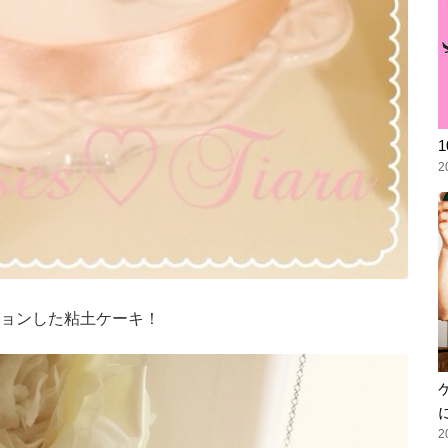
2
ョンした粘土ケーキ！
2