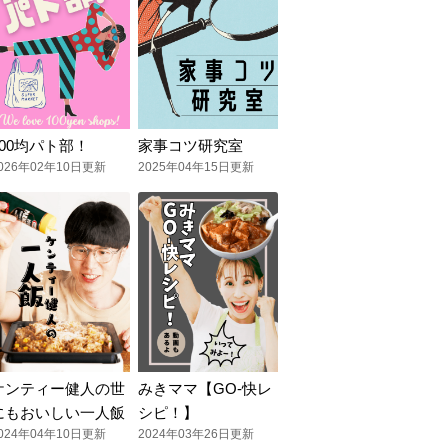
100均パト部！
家事コツ研究室
026年02年10日更新
2025年04年15日更新
ケンティー健人の世
みきママ【GO-快レ
にもおいしい一人飯
シピ！】
024年04年10日更新
2024年03年26日更新