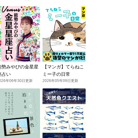
能勢みやびの金星星
【マンガ】てらねこ
座占い
ミー子の日常
026年06年30日更新
2026年05年09日更新