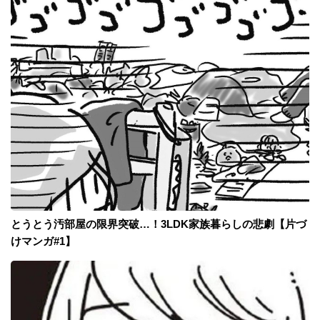
とうとう汚部屋の限界突破…！3LDK家族暮らしの悲劇【片づ
けマンガ#1】