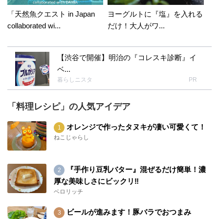
「天然魚クエスト in Japan
ヨーグルトに『塩』を入れる
collaborated wi...
だけ！大人がワ...
【渋谷で開催】明治の『コレスキ診断』イ
ベ...
暮らしニスタ
PR
「料理レシピ」の人気アイデア
オレンジで作ったタヌキが凄い可愛くて！
ねこじゃらし
『手作り豆乳バター』混ぜるだけ簡単！濃
厚な美味しさにビックリ‼︎
ベロリッチ
ビールが進みます！豚バラでおつまみ