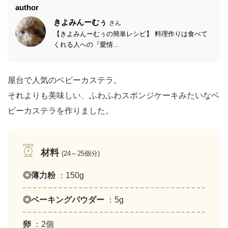
author
きよみんーむぅ
さん
【きよみんーむぅの簡単レシピ】 料理作りは食べて
くれる人への『愛情...
屋台で人気のベビーカステラ。
それよりも美味しい、ふわふわスポンジケーキみたいなベ
ビーカステラを作りました。
材料
(24～25個分)
◎薄力粉
：150g
◎ベーキングパウダー
：5g
卵
：2個