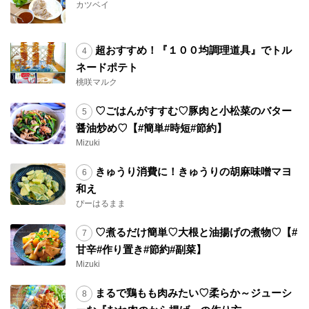
カツベイ
超おすすめ！『１００均調理道具』でトル
ネードポテト
桃咲マルク
♡ごはんがすすむ♡豚肉と小松菜のバター
醤油炒め♡【#簡単#時短#節約】
Mizuki
きゅうり消費に！きゅうりの胡麻味噌マヨ
和え
ぴーはるまま
♡煮るだけ簡単♡大根と油揚げの煮物♡【#
甘辛#作り置き#節約#副菜】
Mizuki
まるで鶏もも肉みたい♡柔らか～ジューシ