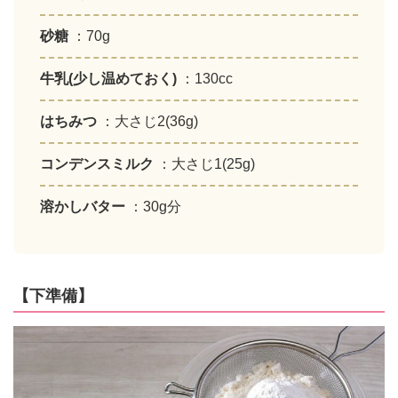
砂糖
：70g
牛乳(少し温めておく)
：130cc
はちみつ
：大さじ2(36g)
コンデンスミルク
：大さじ1(25g)
溶かしバター
：30g分
【下準備】