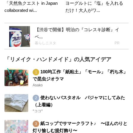
「天然魚クエスト in Japan
ヨーグルトに『塩』を入れる
collaborated wi...
だけ！大人がワ...
【渋谷で開催】明治の『コレスキ診断』イ
ベ...
暮らしニスタ
PR
「リメイク・ハンドメイド」の人気アイデア
100均工作「紙粘土」「モール」「朽ち木」
で昆虫ジオラマ
Asako
使わないバスタオル パジャマにしてみた
（上着編）
*ココ*
紙コップでサマークラフト♪ 〜ほんのりと
灯り愉しむ提灯飾り〜