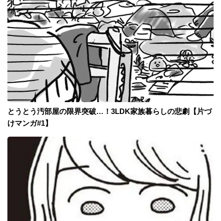
とうとう汚部屋の限界突破…！3LDK家族暮らしの悲劇【片づ
けマンガ#1】