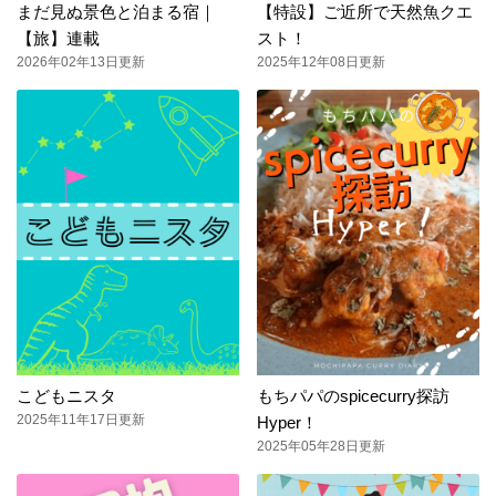
まだ見ぬ景色と泊まる宿｜
【特設】ご近所で天然魚クエ
【旅】連載
スト！
2026年02年13日更新
2025年12年08日更新
こどもニスタ
もちパパのspicecurry探訪
2025年11年17日更新
Hyper！
2025年05年28日更新