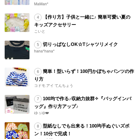
MaMan*
【作り方】子供と一緒に♪ 簡単可愛い夏の
キッズアクセサリー
こいと
切りっぱなしOK☆Tシャツリメイク
hana*hana*
簡単！型いらず！100円かぼちゃパンツの作
り方
コドモ.アイ てんちょう
100均で作る♪収納力抜群✧『バッグインバ
ッグ』作り方アップ♪
ゆぅゆ❤️
型紙なしでも出来る！100均手ぬぐいズボ
ン！10分で完成！