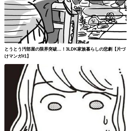
とうとう汚部屋の限界突破…！3LDK家族暮らしの悲劇【片づ
けマンガ#1】