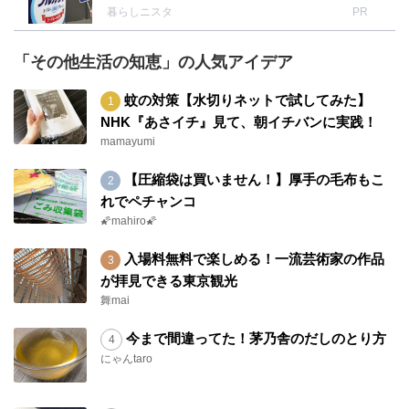
暮らしニスタ
PR
「その他生活の知恵」の人気アイデア
蚊の対策【水切りネットで試してみた】
NHK『あさイチ』見て、朝イチバンに実践！
mamayumi
【圧縮袋は買いません！】厚手の毛布もこ
れでペチャンコ
🌠mahiro🌠
入場料無料で楽しめる！一流芸術家の作品
が拝見できる東京観光
舞mai
今まで間違ってた！茅乃舎のだしのとり方
にゃんtaro