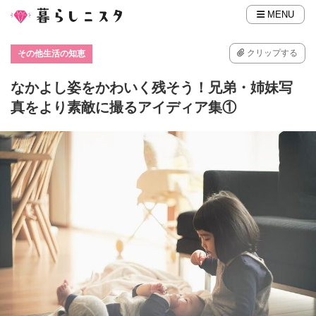
MENU
クリップする
その他生活の知恵
なかよし姿をかわいく残そう！兄弟・姉妹写
真をより素敵に撮るアイディア集①