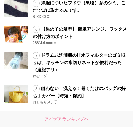
洋服についたブドウ（果物）系のシミ。こ
れでほぼ取れるんです。
RIRICOCO
【男の子の髪型】 簡単アレンジ、ワックス
の付け方のポイント
288Melonnn🍈
ドラム式洗濯機の排水フィルターのゴミ取
りは、キッチンの水切りネットが便利だった
（追記アリ）
ねむンダ
縫わない！洗える！巻くだけのバッグの持
ち手カバー【時短・節約】
おおもりメシ子
アイデアランキングへ