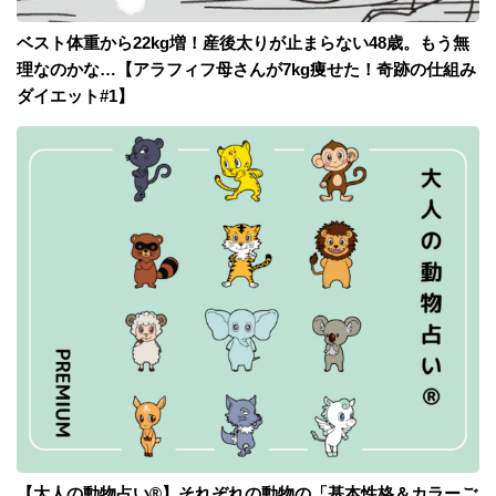
ベスト体重から22kg増！産後太りが止まらない48歳。もう無
理なのかな…【アラフィフ母さんが7kg痩せた！奇跡の仕組み
ダイエット#1】
【大人の動物占い®】それぞれの動物の「基本性格＆カラーご