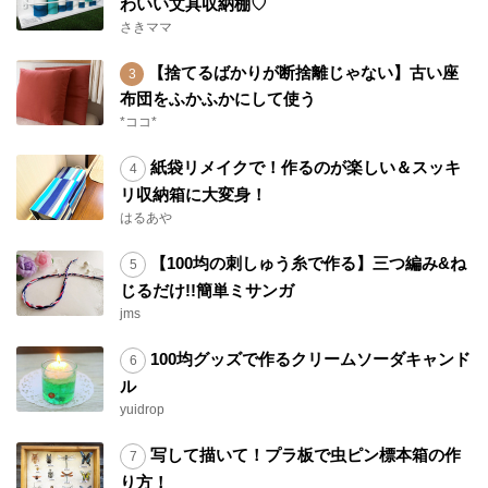
わいい文具収納棚♡
さきママ
【捨てるばかりが断捨離じゃない】古い座
布団をふかふかにして使う
*ココ*
紙袋リメイクで！作るのが楽しい＆スッキ
リ収納箱に大変身！
はるあや
【100均の刺しゅう糸で作る】三つ編み&ね
じるだけ!!簡単ミサンガ
jms
100均グッズで作るクリームソーダキャンド
ル
yuidrop
写して描いて！プラ板で虫ピン標本箱の作
り方！