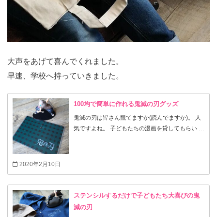
大声をあげて喜んでくれました。
早速、学校へ持っていきました。
100均で簡単に作れる鬼滅の刃グッズ
鬼滅の刃は皆さん観てますか(読んでますか)。 人
気ですよね。 子どもたちの漫画を貸してもらい 最
近になり1巻を読み始めています。 田舎なのでグ
ッズもガチャガチャくらいしか 見当たらず。 ネッ
トだと高値。 なので子どもと一緒に作ってみまし
2020年2月10日
た。
ステンシルするだけで子どもたち大喜びの鬼
滅の刃