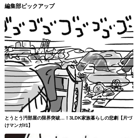
編集部ピックアップ
とうとう汚部屋の限界突破…！3LDK家族暮らしの悲劇【片づ
けマンガ#1】