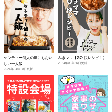
ケンティー健人の世にもおい
みきママ【GO-快レシピ！】
2024年03年26日更新
しい一人飯
2024年04年10日更新