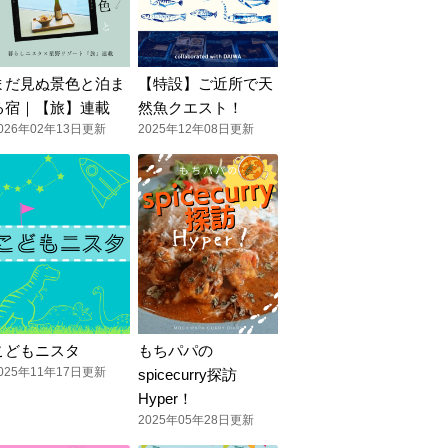
まだ見ぬ景色と泊ま
【特設】ご近所で天
る宿｜【旅】連載
然魚クエスト！
026年02年13日更新
2025年12年08日更新
こどもニスタ
もちパパの
025年11年17日更新
spicecurry探訪
Hyper！
2025年05年28日更新