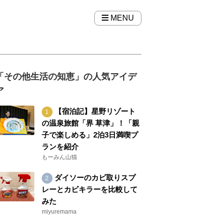
MENU
「その他生活の知恵」の人気アイデ
ア
【宿泊記】星野リゾート
の温泉旅館「界 草津」！「親
子で楽しめる」2泊3日満喫プ
ランを紹介
もーみん山猫
ダイソーのカビ取りスプ
レーとカビキラーを比較して
みた
miyuremama