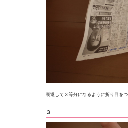
裏返して３等分になるように折り目をつ
３