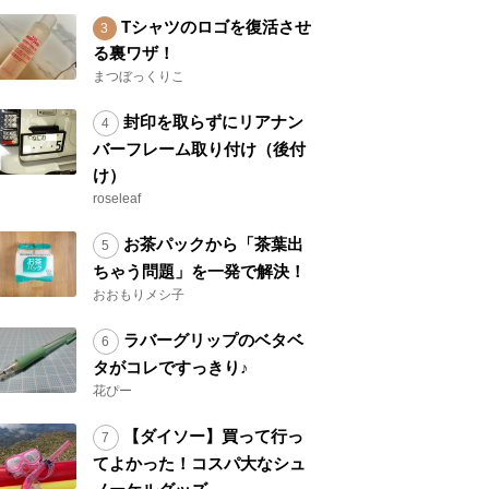
Tシャツのロゴを復活させ
る裏ワザ！
まつぼっくりこ
封印を取らずにリアナン
バーフレーム取り付け（後付
け）
roseleaf
お茶パックから「茶葉出
ちゃう問題」を一発で解決！
おおもりメシ子
ラバーグリップのベタベ
タがコレですっきり♪
花ぴー
【ダイソー】買って行っ
てよかった！コスパ大なシュ