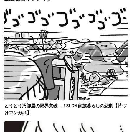
とうとう汚部屋の限界突破…！3LDK家族暮らしの悲劇【片づ
けマンガ#1】