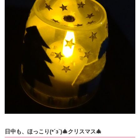
日中も、ほっこり(*´з`)🎄クリスマス🎄