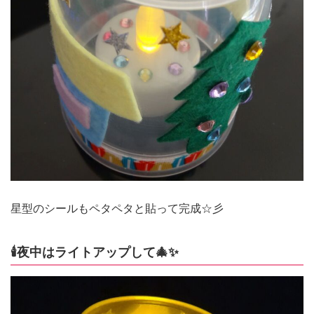
星型のシールもペタペタと貼って完成☆彡
🕯夜中はライトアップして🎄✨