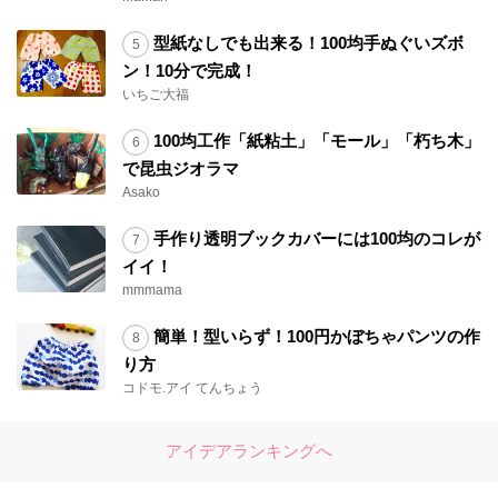
型紙なしでも出来る！100均手ぬぐいズボ
ン！10分で完成！
いちご大福
100均工作「紙粘土」「モール」「朽ち木」
で昆虫ジオラマ
Asako
手作り透明ブックカバーには100均のコレが
イイ！
mmmama
簡単！型いらず！100円かぼちゃパンツの作
り方
コドモ.アイ てんちょう
アイデアランキングへ