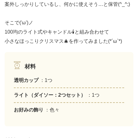
案外しっかりしているし、何かに使えそう…と保管(^_^;)
そこで('ω')ノ
100均のライト式やキャンドル🕯と組み合わせて
小さなほっこりクリスマス🎄を作ってみました(*´ω`*)
材料
透明カップ
：1つ
ライト（ダイソー：2つセット）
：1つ
お好みの飾り
：色々