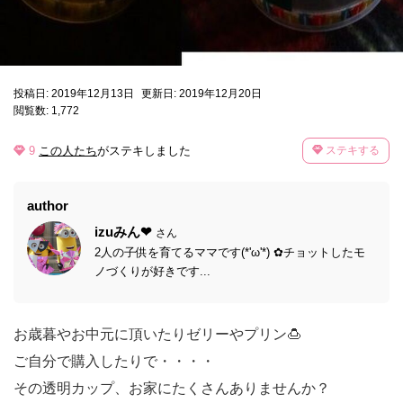
投稿日: 2019年12月13日
更新日: 2019年12月20日
閲覧数: 1,772
9
この人たち
がステキしました
ステキする
author
izuみん❤
さん
2人の子供を育てるママです(*'ω'*) ✿チョットしたモ
ノづくりが好きです...
お歳暮やお中元に頂いたりゼリーやプリン🍮
ご自分で購入したりで・・・・
その透明カップ、お家にたくさんありませんか？