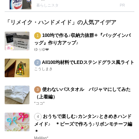
暮らしニスタ
PR
「リメイク・ハンドメイド」の人気アイデア
100均で作る♪収納力抜群✧『バッグインバ
ッグ』作り方アップ♪
ゆぅゆ❤️
All100均材料でLEDステンドグラス風ライト
こうしまき
使わないバスタオル パジャマにしてみた
（上着編）
*ココ*
おうちで楽しむ♪カンタン♪ときめきハンド
メイド♪ ＊ビーズで作ろう♪リボンモチーフ編
＊
MaMan*