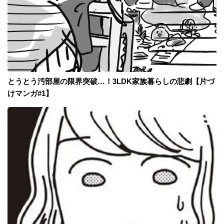
とうとう汚部屋の限界突破…！3LDK家族暮らしの悲劇【片づ
けマンガ#1】