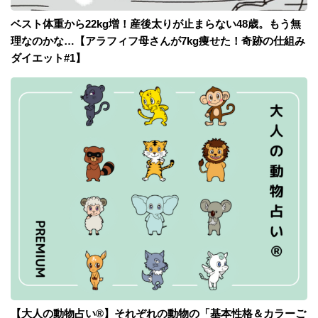
ベスト体重から22kg増！産後太りが止まらない48歳。もう無
理なのかな…【アラフィフ母さんが7kg痩せた！奇跡の仕組み
ダイエット#1】
【大人の動物占い®】それぞれの動物の「基本性格＆カラーご