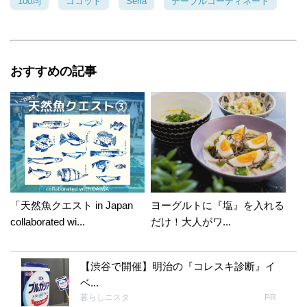
100均
ココット
Seria
テーブルコーディネート
おすすめの記事
「天然魚クエスト in Japan
ヨーグルトに『塩』を入れる
collaborated wi...
だけ！大人がワ...
【渋谷で開催】明治の『コレスキ診断』イ
ベ...
暮らしニスタ
PR