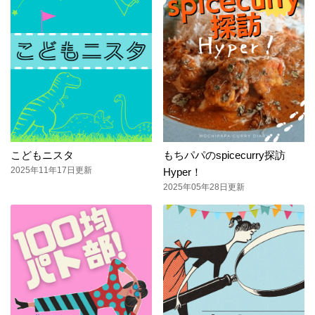
こどもニスタ
もちパパのspicecurry探訪
2025年11年17日更新
Hyper！
2025年05年28日更新