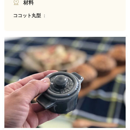
材料
ココット丸型
：