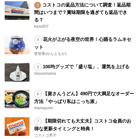
コストコの返品方法について調査！返品期
間はいつまで？賞味期限を過ぎても返品でき
る？
kazu007
花火が上がる夜空の世界！心踊るラムネセ
ット
菅智香(かんともか)
100均グッズで「盛り塩」、運気を上げる
miyuremama
【資さんうどん】490円で大満足なオーダー
方法「やっぱり私はこっち派」
mamayumi
【期限切れても大丈夫】コストコ会員のお
得な更新タイミングと特典！
コストコ男子