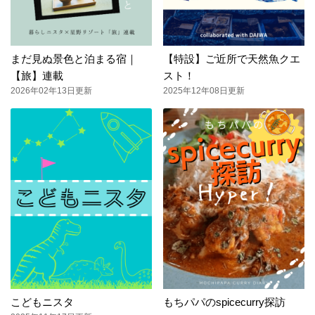
まだ見ぬ景色と泊まる宿｜
【特設】ご近所で天然魚クエ
【旅】連載
スト！
2026年02年13日更新
2025年12年08日更新
こどもニスタ
もちパパのspicecurry探訪