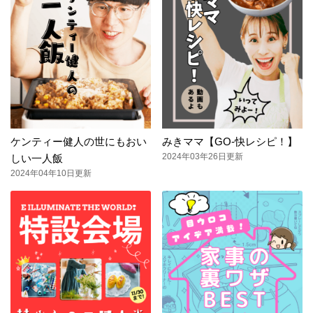
ケンティー健人の世にもおい
みきママ【GO-快レシピ！】
2024年03年26日更新
しい一人飯
2024年04年10日更新