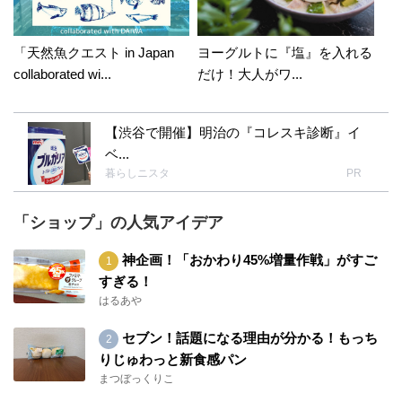
「天然魚クエスト in Japan
ヨーグルトに『塩』を入れる
collaborated wi...
だけ！大人がワ...
【渋谷で開催】明治の『コレスキ診断』イ
ベ...
暮らしニスタ
PR
「ショップ」の人気アイデア
神企画！「おかわり45%増量作戦」がすご
すぎる！
はるあや
セブン！話題になる理由が分かる！もっち
りじゅわっと新食感パン
まつぼっくりこ