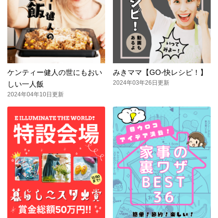
ケンティー健人の世にもおい
みきママ【GO-快レシピ！】
2024年03年26日更新
しい一人飯
2024年04年10日更新