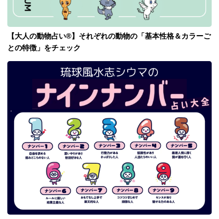
【大人の動物占い®】それぞれの動物の「基本性格＆カラーご
との特徴」をチェック