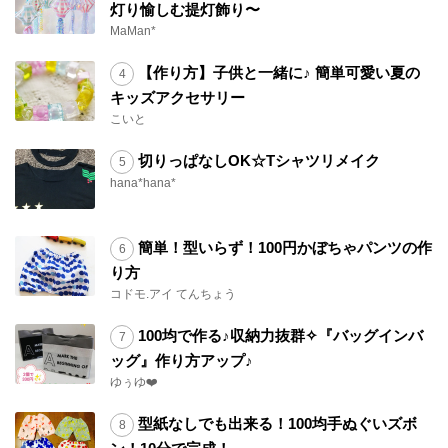
灯り愉しむ提灯飾り〜
MaMan*
【作り方】子供と一緒に♪ 簡単可愛い夏の
キッズアクセサリー
こいと
切りっぱなしOK☆Tシャツリメイク
hana*hana*
簡単！型いらず！100円かぼちゃパンツの作
り方
コドモ.アイ てんちょう
100均で作る♪収納力抜群✧『バッグインバ
ッグ』作り方アップ♪
ゆぅゆ❤️
型紙なしでも出来る！100均手ぬぐいズボ