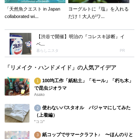
「天然魚クエスト in Japan
ヨーグルトに『塩』を入れる
collaborated wi...
だけ！大人がワ...
【渋谷で開催】明治の『コレスキ診断』イ
ベ...
暮らしニスタ
PR
「リメイク・ハンドメイド」の人気アイデア
100均工作「紙粘土」「モール」「朽ち木」
で昆虫ジオラマ
Asako
使わないバスタオル パジャマにしてみた
（上着編）
*ココ*
紙コップでサマークラフト♪ 〜ほんのりと