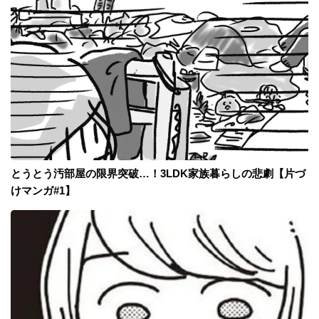
とうとう汚部屋の限界突破…！3LDK家族暮らしの悲劇【片づ
けマンガ#1】