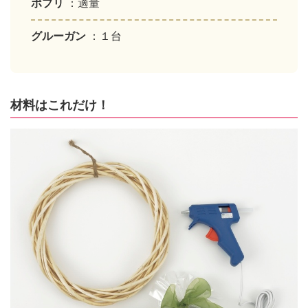
ポプリ
：適量
グルーガン
：１台
材料はこれだけ！