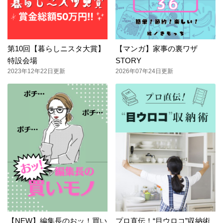
第10回【暮らしニスタ大賞】
【マンガ】家事の裏ワザ
特設会場
STORY
2023年12年22日更新
2026年07年24日更新
【NEW】編集長のおッ！買い
プロ直伝！“目ウロコ”収納術