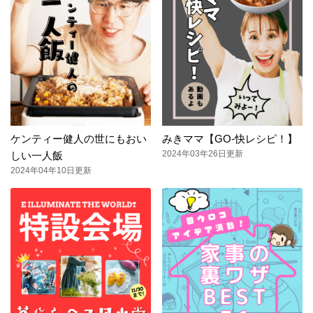
ケンティー健人の世にもおい
みきママ【GO-快レシピ！】
2024年03年26日更新
しい一人飯
2024年04年10日更新