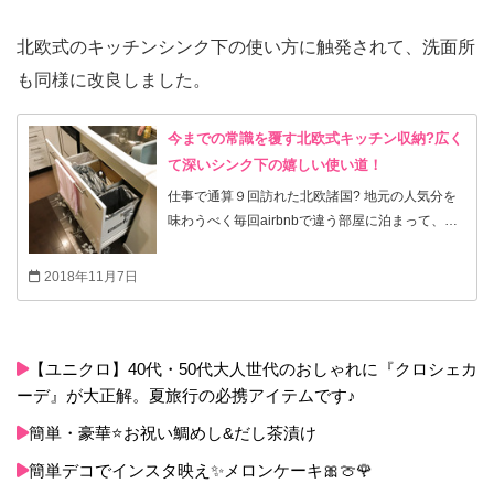
北欧式のキッチンシンク下の使い方に触発されて、洗面所
も同様に改良しました。
今までの常識を覆す北欧式キッチン収納?広く
て深いシンク下の嬉しい使い道！
仕事で通算９回訪れた北欧諸国? 地元の人気分を
味わうべく毎回airbnbで違う部屋に泊まって、ク
ライアントの社員さんのお家にも何軒かお呼ばれ
したので、十数軒のお家を見て来たことになりま
2018年11月7日
す。 驚くべきことに、どの国のどの部屋でも共通
していたのが、このキッチンのシンク下の活用方
法? 広くて深い分、やたらと鍋とボトル系と保存
の効く食材を溜め込んでは、重すぎて引き出すの
【ユニクロ】40代・50代大人世代のおしゃれに『クロシェカ
も一苦労だったシンク下収納。 深すぎて持て余し
ーデ』が大正解。夏旅行の必携アイテムです♪
ちゃうこのスペース。どうやら北欧諸国では、引
簡単・豪華⭐️お祝い鯛めし&だし茶漬け
き出しでも開き扉でも、ここは「ゴミ箱スペー
ス」にするみたいです。 実際に日本の台所でやっ
簡単デコでインスタ映え✨メロンケーキ🎀🍈🌹
てみたところ、すっごく便利? シンク下だと既に