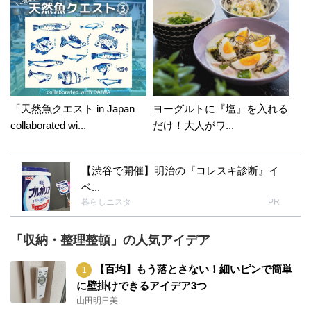
「天然魚クエスト in Japan
ヨーグルトに『塩』を入れる
collaborated wi...
だけ！大人がワ...
【渋谷で開催】明治の『コレスキ診断』イ
ベ...
暮らしニスタ
PR
「収納・整理整頓」の人気アイデア
【百均】もう落とさない！細いピンで簡単
に壁掛けできるアイデア3つ
山田明日美