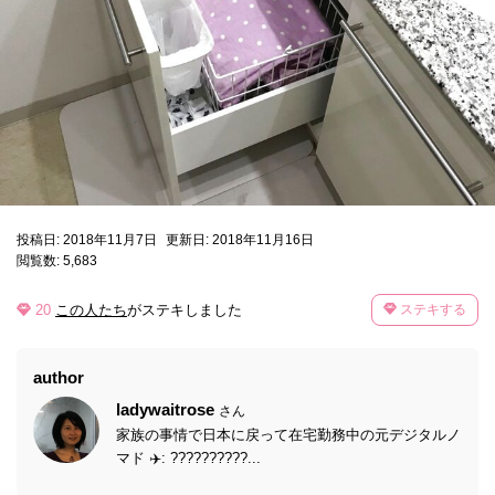
投稿日: 2018年11月7日
更新日: 2018年11月16日
閲覧数: 5,683
20
この人たち
がステキしました
ステキする
author
ladywaitrose
さん
家族の事情で日本に戻って在宅勤務中の元デジタルノ
マド ✈️: ??????????...