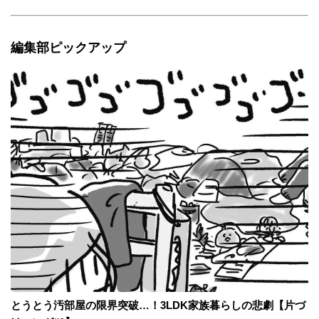
扉がついていて普段閉めている時は臭いも外に漏
れないため、フタなしのゴミ箱で大丈夫だという
すごい利点があります。（ただし、生ゴミに虫が
編集部ピックアップ
湧く前に１〜２日でゴミはすぐ捨てに行きましょ
う！） そして、食べくずをゴミ箱に投入したお皿
が最短距離でシンクに置けるから、家事動線も良
くなります。 ゴミ箱を床置きしなくて済むから、
キッチンがスッキリ綺麗に広く使えて、掃除も格
段に楽になりました。 さらに！！！引き出し式の
場合はもう一つ素晴らしい使い道を発揮してくれ
ます。 調理中にシンク台に散らばった細かい野菜
くずとかパン粉も、集めて引き出しを開けたらそ
のままゴミ箱にラクラク落とし込めるのです✨ 食
材ストックみたいに重くならないから、開け閉め
もスイスイ?もう引き出しを酷使しなくて済みま
す? 何で今までこの発想がなかったんだろうって
くらい、もう「シンク下＝ゴミ箱スペース」にし
か見えなくなってしまった自分がいます。
とうとう汚部屋の限界突破…！3LDK家族暮らしの悲劇【片づ