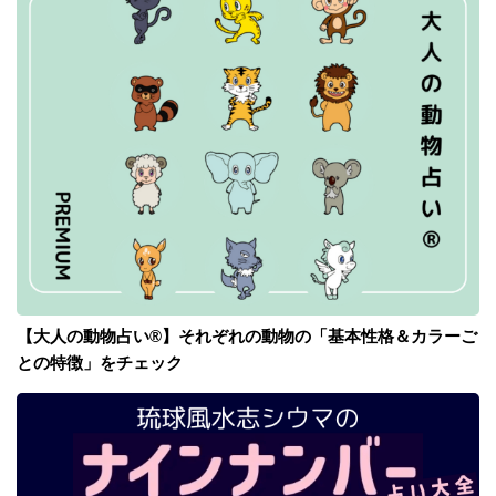
【大人の動物占い®】それぞれの動物の「基本性格＆カラーご
との特徴」をチェック