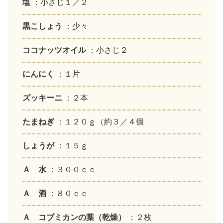
塩
：小さじ１／２
黒こしょう
：少々
ココナッツオイル
：小さじ２
にんにく
：１片
ズッキーニ
：２本
たまねぎ
：１２０ｇ（約３／４個
しょうが
：１５ｇ
Ａ 水
：３００ｃｃ
Ａ 酒
：８０ｃｃ
Ａ コブミカンの葉（乾燥）
：２枚