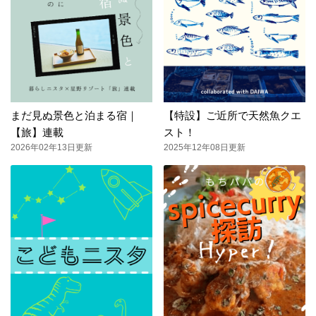
まだ見ぬ景色と泊まる宿｜
【特設】ご近所で天然魚クエ
【旅】連載
スト！
2026年02年13日更新
2025年12年08日更新