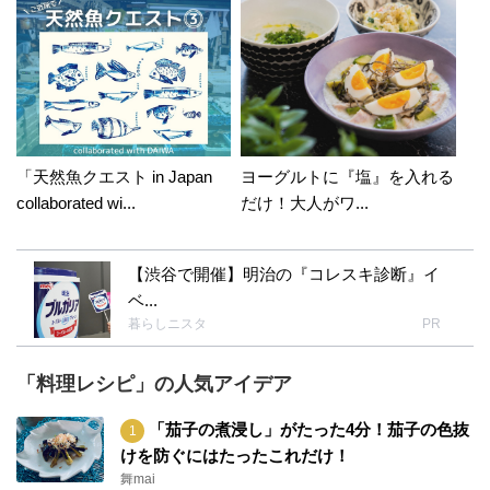
「天然魚クエスト in Japan
ヨーグルトに『塩』を入れる
collaborated wi...
だけ！大人がワ...
【渋谷で開催】明治の『コレスキ診断』イ
ベ...
暮らしニスタ
PR
「料理レシピ」の人気アイデア
「茄子の煮浸し」がたった4分！茄子の色抜
けを防ぐにはたったこれだけ！
舞mai