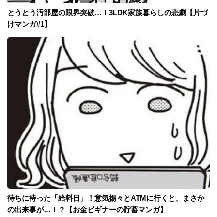
とうとう汚部屋の限界突破…！3LDK家族暮らしの悲劇【片づ
けマンガ#1】
待ちに待った「給料日」！意気揚々とATMに行くと、まさか
の出来事が…！？【お金ビギナーの貯蓄マンガ】