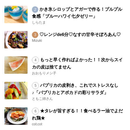
かき氷シロップとアガーで作る！プルプル
食感「ブルーハワイ七夕ゼリー」
しらたま
♡レンジde6分♡なすの甘辛そぼろあん♡
Mizuki
もっと早く作ればよかった！！次からスイ
カの皮は捨てません
おおもりメシ子
パプリカの皮剥き、これでストレスなし
♪「パプリカとアボカドの彩りサラダ」
ともこ姉さん
★タレが旨すぎる！！食べるラー油でよだ
れ鶏★
cot.cot