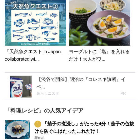
「天然魚クエスト in Japan
ヨーグルトに『塩』を入れる
collaborated wi...
だけ！大人がワ...
【渋谷で開催】明治の『コレスキ診断』イ
ベ...
暮らしニスタ
PR
「料理レシピ」の人気アイデア
「茄子の煮浸し」がたった4分！茄子の色抜
けを防ぐにはたったこれだけ！
舞mai