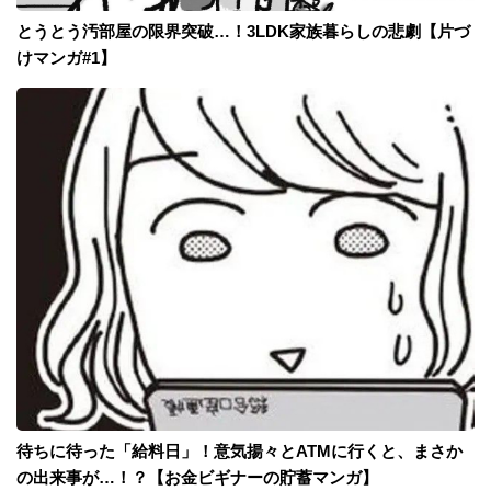
とうとう汚部屋の限界突破…！3LDK家族暮らしの悲劇【片づ
けマンガ#1】
待ちに待った「給料日」！意気揚々とATMに行くと、まさか
の出来事が…！？【お金ビギナーの貯蓄マンガ】