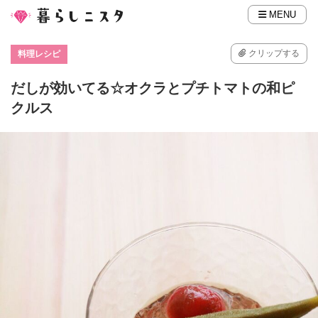
MENU
クリップする
料理レシピ
だしが効いてる☆オクラとプチトマトの和ピ
クルス