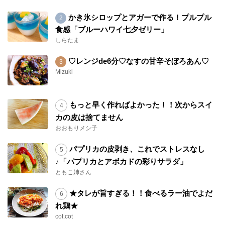
かき氷シロップとアガーで作る！プルプル
食感「ブルーハワイ七夕ゼリー」
しらたま
♡レンジde6分♡なすの甘辛そぼろあん♡
Mizuki
もっと早く作ればよかった！！次からスイ
カの皮は捨てません
おおもりメシ子
パプリカの皮剥き、これでストレスなし
♪「パプリカとアボカドの彩りサラダ」
ともこ姉さん
★タレが旨すぎる！！食べるラー油でよだ
れ鶏★
cot.cot