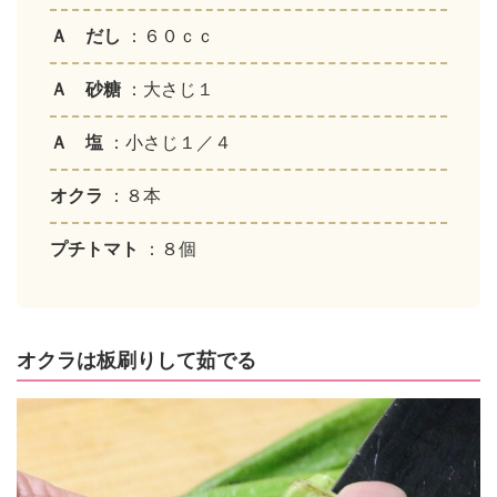
Ａ だし
：６０ｃｃ
Ａ 砂糖
：大さじ１
Ａ 塩
：小さじ１／４
オクラ
：８本
プチトマト
：８個
オクラは板刷りして茹でる